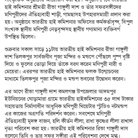
হাই কমিশনার শ্রীমতী রীভা গাঙ্গুলী দাশ ও তাঁর সফরসঙ্গীদের
মণিপুরীদের ঐতিহ্যবাহী শাড়ী, গামছাসহ উপহারসমাগ্রী প্রদান করা
হয়। অনুষ্ঠানে ভারতীয় হাই কমিশনার অফিসের কর্মকর্তাবৃন্দ, বিপুল
সংখ্যক স্থানীয় মণিপুরী নেতৃবৃন্দসহ স্থানীয় গণ্যমান্য ব্যক্তিবর্গ
উপস্থিত ছিলেন।
শুক্রবার সকাল সাড়ে ১১টায় ভারতীয় হাই কমিশনার রীভা গাঙ্গুলী
দাশ তিলকপুর সার্বজনীন পূজা মন্দির ও মন্ডপে পৌঁছলে পুষ্প বৃষ্টি
দিয়ে ও ফুলের তোড়া দিয়ে তাঁকে বরণ করেন মণিপুরী নারী ও
মেয়েরা। এররপর ভারতীয় হাই কমিশনার ফলক উন্মোচনের
মাধ্যমে তিলকপুর পূজা মন্দির ও মন্ডপ ভবনের উদ্বোধন করেন।
এর আগে রীভা গাঙ্গুলী দাশ কমলগঞ্জ উপজেলার আদমপুর
ইউনিয়নের ঘোড়ামারা গ্রামে ভারতীয় হাইকমিশনের ৩৫ লাখ টাকার
সহায়তায় নির্মাণাধীন আধুনিক মণিপুরী থিয়েটার স্টুডিও নটমন্ডপ
এর কাজের অগ্রগতি পরিদর্শন করেন। সবশেষে মণিপুরী
ঐতিহ্যবাহী মৃদঙ্গ বাজন, হলি কীর্তন লীলা, রাধা কৃষ্ণের লীলা রাখাল
নৃত্য পরিবেশ করা হয়। ভারতীয় হাই কমিশনার রিভা গাঙ্গুলী দাস
বলেনে তিনি ও তার সফর সঙ্গীরা এই পরিবেশনা দেখে মুগ্ধ।