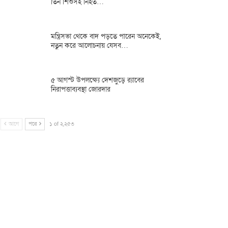
তিন শিশুসহ নিহত…
মন্ত্রিসভা থেকে বাদ পড়তে পারেন অনেকেই,
নতুন করে আলোচনায় যেসব…
৫ আগস্ট উপলক্ষ্যে দেশজুড়ে র‌্যাবের
নিরাপত্তাব্যবস্থা জোরদার
আগে
পরে
১ of ২,২৫৩