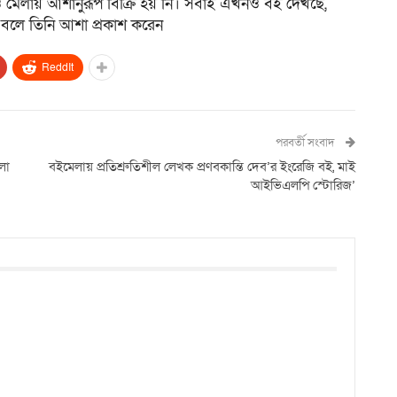
খনও মেলায় আশানুরূপ বিক্রি হয় নি। সবাই এখনও বই দেখছে,
ে বলে তিনি আশা প্রকাশ করেন
ReddIt
পরবর্তী সংবাদ
লা
বইমেলায় প্রতিশ্রুতিশীল লেখক প্রণবকান্তি দেব’র ইংরেজি বই, মাই
আইভিএলপি স্টোরিজ’