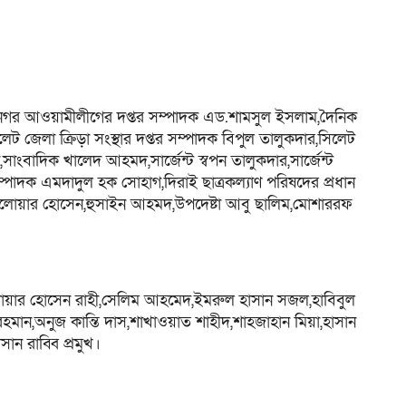
হানগর আওয়ামীলীগের দপ্তর সম্পাদক এড.শামসুল ইসলাম,দৈনিক
েট জেলা ক্রিড়া সংস্থার দপ্তর সম্পাদক বিপুল তালুকদার,সিলেট
ংবাদিক খালেদ আহমদ,সার্জেন্ট স্বপন তালুকদার,সার্জেন্ট
পাদক এমদাদুল হক সোহাগ,দিরাই ছাত্রকল্যাণ পরিষদের প্রধান
 দেলোয়ার হোসেন,হুসাইন আহমদ,উপদেষ্টা আবু ছালিম,মোশাররফ
লোয়ার হোসেন রাহী,সেলিম আহমেদ,ইমরুল হাসান সজল,হাবিবুল
ন,অনুজ কান্তি দাস,শাখাওয়াত শাহীদ,শাহজাহান মিয়া,হাসান
ন রাব্বি প্রমুখ।