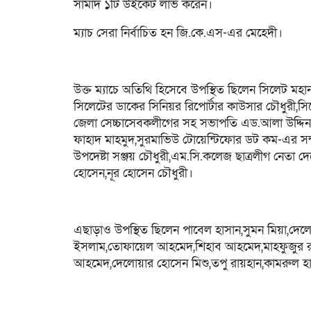
সামাদ ১টি উইকেট লাভ করেন।
ম্যাচ সেরা নির্বাচিত হন জি.কে.এস-এর মেহেদী।
উক্ত ম্যাচে অতিথি হিসেবে উপস্থিত ছিলেন সিলেট ম
সিলেটের ডাকের সিনিয়র রিপোর্টার কাউসার চৌধুরী,সিল
জেলা সেচ্চাসেবকলীগের সহ সভাপতি এড.আলা উদ্দিন,সা
ফাহাদ মাহমুদ,সুরমাভিউ টোয়েন্টিফোর ডট কম-এর সম্
উপদেষ্টা সঞ্জয় চৌধুরী,এম.সি.কলেজ ছাত্রলীগ নেতা
হোসেন,নূর হোসেন চৌধুরী।
এছাড়াও উপস্থিত ছিলেন পাবেল হাসান,সুমন মিয়া,দে
ইসলাম,তোফায়েল আহমেদ,শিহাব আহমেদ,মাহফুজুর রহমা
আহমেদ,দেলোয়ার হোসেন মিশু,তপু রায়হান,কামরুল হাসা