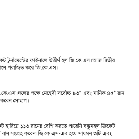
ট টুর্নামেন্টের ফাইনালে উত্তীর্ণ হল জি.কে.এস।আজ দ্বিতীয়
৮ রানে পরাজিত করে জি.কে.এস।
জি.কে.এস।দলের পক্ষে মেহেদী সর্বোচ্চ ৯৩* এবং মানিক ৪৫* রান
ভ করেন সোহাগ।
ট হারিয়ে ১১৩ রানের বেশি করতে পারেনি বন্ধুমহল ক্রিকেট
২০* রান সংগ্রহ করেন।জি.কে.এস-এর হয়ে সায়মন ৩টি এবং