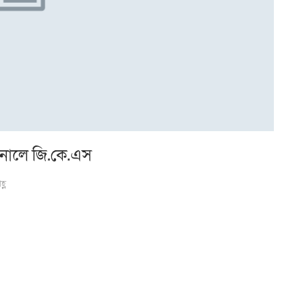
াইনালে জি.কে.এস
্ণ