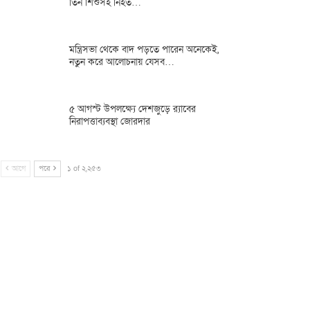
তিন শিশুসহ নিহত…
মন্ত্রিসভা থেকে বাদ পড়তে পারেন অনেকেই,
নতুন করে আলোচনায় যেসব…
৫ আগস্ট উপলক্ষ্যে দেশজুড়ে র‌্যাবের
নিরাপত্তাব্যবস্থা জোরদার
আগে
পরে
১ of ২,২৫৩