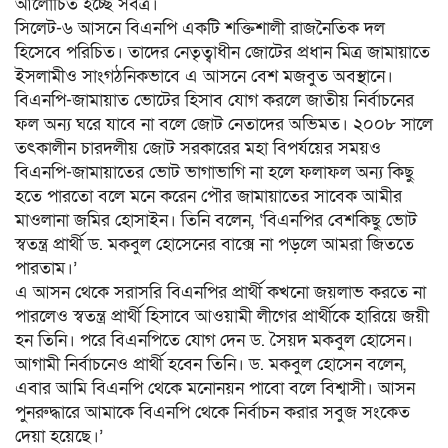
আলোচিত হচ্ছে সর্বত্র।
সিলেট-৬ আসনে বিএনপি একটি শক্তিশালী রাজনৈতিক দল
হিসেবে পরিচিত। তাদের নেতৃত্বাধীন জোটের প্রধান মিত্র জামায়াতে
ইসলামীও সাংগঠনিকভাবে এ আসনে বেশ মজবুত অবস্থানে।
বিএনপি-জামায়াত ভোটের হিসাব যোগ করলে জাতীয় নির্বাচনের
ফল অন্য ঘরে যাবে না বলে জোট নেতাদের অভিমত। ২০০৮ সালে
তৎকালীন চারদলীয় জোট সরকারের মহা বিপর্যয়ের সময়ও
বিএনপি-জামায়াতের ভোট ভাগাভাগি না হলে ফলাফল অন্য কিছু
হতে পারতো বলে মনে করেন পৌর জামায়াতের সাবেক আমীর
মাওলানা জমির হোসাইন। তিনি বলেন, ‘বিএনপির বেশকিছু ভোট
স্বতন্ত্র প্রার্থী ড. মকবুল হোসেনের বাক্সে না পড়লে আমরা জিততে
পারতাম।’
এ আসন থেকে সরাসরি বিএনপির প্রার্থী কখনো জয়লাভ করতে না
পারলেও স্বতন্ত্র প্রার্থী হিসাবে আওয়ামী লীগের প্রার্থীকে হারিয়ে জয়ী
হন তিনি। পরে বিএনপিতে যোগ দেন ড. সৈয়দ মকবুল হোসেন।
আগামী নির্বাচনেও প্রার্থী হবেন তিনি। ড. মকবুল হোসেন বলেন,
এবার আমি বিএনপি থেকে মনোনয়ন পাবো বলে বিশ্বাসী। আসন
পুনরুদ্ধারে আমাকে বিএনপি থেকে নির্বাচন করার সবুজ সংকেত
দেয়া হয়েছে।’