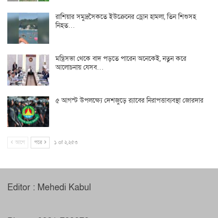
রাশিয়ার সমুদ্রসৈকতে ইউক্রেনের ড্রোন হামলা, তিন শিশুসহ
নিহত…
মন্ত্রিসভা থেকে বাদ পড়তে পারেন অনেকেই, নতুন করে
আলোচনায় যেসব…
৫ আগস্ট উপলক্ষ্যে দেশজুড়ে র‌্যাবের নিরাপত্তাব্যবস্থা জোরদার
আগে
পরে
১ of ২,২৫৩
Editor : Mehedi Kabul