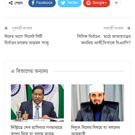
Facebook
Twitter
Google+
শেয়ার
পূর্ববর্তী সংবাদ
পরবর্তী সংবাদ
ঈদের আগে সিলেট সিটি
সিসিক নির্বাচন : মাঠে জামায়াতের
নির্বাচন:মবরুর আহমদ সাজু
জনপ্রিয় প্রার্থী,বিপাকে বিএনপি?
এ বিভাগের অন্যান্য
দিল্লিতে শেখ হাসিনার গণমাধ্যমে
বিদ্যুৎ বিলের বিষয়ে যা বললেন
ভাষণ নিয়ে যা বলছে ভারত
আজহারী