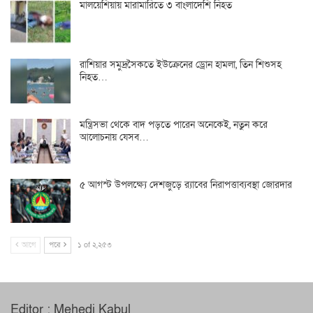
মালয়েশিয়ায় মারামারিতে ৩ বাংলাদেশি নিহত
রাশিয়ার সমুদ্রসৈকতে ইউক্রেনের ড্রোন হামলা, তিন শিশুসহ
নিহত…
মন্ত্রিসভা থেকে বাদ পড়তে পারেন অনেকেই, নতুন করে
আলোচনায় যেসব…
৫ আগস্ট উপলক্ষ্যে দেশজুড়ে র‌্যাবের নিরাপত্তাব্যবস্থা জোরদার
আগে
পরে
১ of ২,২৫৩
Editor : Mehedi Kabul