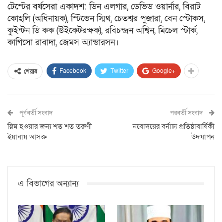
টেস্টের বর্ষসেরা একাদশ: ডিন এলগার, ডেভিড ওয়ার্নার, বিরাট
কোহলি (অধিনায়ক), স্টিভেন স্মিথ, চেতশ্বর পুজারা, বেন স্টোকস,
কুইন্টন ডি কক (উইকেটরক্ষক), রবিচন্দ্রন অশ্বিন, মিচেল স্টার্ক,
কাগিসো রাবাদা, জেমস অ্যান্ডারসন।
Facebook
Twitter
Google+
শেয়ার
পূর্ববর্তী সংবাদ
পরবর্তী সংবাদ
স্লিম হওয়ার জন্য শত শত তরুণী
নবোদয়ের বর্নাঢ্য প্রতিষ্ঠাবার্ষিকী
ইয়াবায় আসক্ত
উদযাপন
এ বিভাগের অন্যান্য