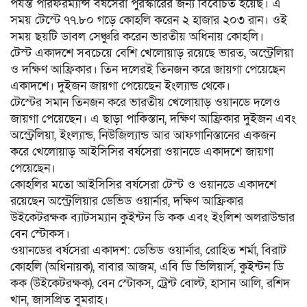
পর্যন্ত পারফরম্যান্স বর্ষসেরা পুরস্কারের জন্য বিবেচিত হয়েছ। এ
সময় টেস্টে ৭৭.৮০ গড়ে কোহলি করেন ২ হাজার ২০৩ রান। ওই
সময় ছয়টি ডাবল সেঞ্চুরি করেন ভারতীয় অধিনায় কোহলি।
টেস্ট একাদশে সবচেয়ে বেশি খেলোয়াড় রয়েছে ভারত, অস্ট্রেলিয়া
ও দক্ষিণ আফ্রিকার। তিন দলেরই তিনজন করে জায়গা পেয়েছেন
একাদশে। দুইজন জায়গা পেয়েছেন ইংল্যান্ড থেকে।
টেস্টের সমান তিনজন করে ভারতীয় খেলোয়াড় ওয়ানডে দলেও
জায়গা পেয়েছেন। এ ছাড়া পাকিস্তান, দক্ষিণ আফ্রিকার দুইজন এবং
অস্ট্রেলিয়া, ইংল্যান্ড, নিউজিল্যান্ড আর আফগানিস্তানের একজন
করে খেলোয়াড় আইসিসির বর্ষসেরা ওয়ানডে একাদশে জায়গা
পেয়েছেন।
কোহলির মতো আইসিসির বর্ষসেরা টেস্ট ও ওয়ানডে একাদশে
রয়েছেন অস্ট্রেলিয়ার ডেভিড ওয়ার্নার, দক্ষিণ আফ্রিকার
উইকেটরক্ষক ব্যাটসম্যান কুইন্টন ডি কক এবং ইংলিশ অলরাউন্ডার
বেন স্টোকস।
ওয়ানডের বর্ষসেরা একাদশ: ডেভিড ওয়ার্নার, রোহিত শর্মা, বিরাট
কোহলি (অধিনায়ক), বাবার আজম, এবি ডি ভিলিয়ার্স, কুইন্টন ডি
কক (উইকেটরক্ষক), বেন স্টোকস, ট্রেন্ট বোল্ট, হাসান আলি, রশিদ
খান, জাসপ্রিত বুমরাহ।