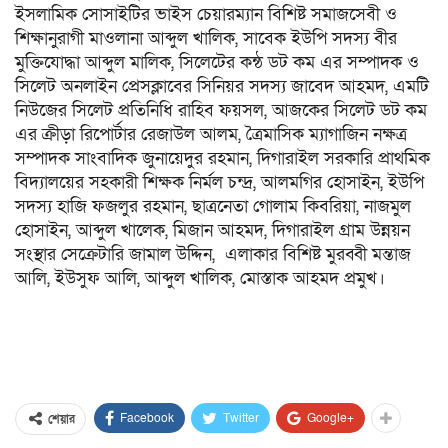
ইসলামিক সোসাইটির ভাইস চেয়ারম্যান বিশিষ্ট সমাজসেবী ও
শিক্ষানুরাগী মাওলানা আব্দুল খালিক, সাবেক ইউপি সদস্য বীর
মুক্তিযোদ্ধা আব্দুল মালিক, সিলেটের কন্ঠ ডট কম এর সম্পাদক ও
সিলেট অনলাইন প্রেসক্লাবের সিনিয়র সদস্য জাবেদ আহমদ, এমটি
নিউজের সিলেট প্রতিনিধি রাহিব ফয়সল, আজকের সিলেট ডট কম
এর ক্রীড়া রিপোর্টার রেজাউল আলম, ত্রৈমাসিক ম্যাগাজিন নক্ষত্র
সম্পাদক সাংবাদিক জুনায়েদুর রহমান, দিগারাইল সরকারি প্রাথমিক
বিদ্যালয়ের সহকারী শিক্ষক নির্মল চন্দ্র, আলমগির হোসাইন, ইউপি
সদস্য হাজি ফজলুর রহমান, ছাত্রনেতা গোলাম কিবরিয়া, নাজমুল
হোসাইন, আব্দুল খালেক, মিজান আহমদ, দিগারাইল গ্রাম উন্নয়ন
সংস্থার সেক্রেটারি জামাল উদ্দিন, এলাকার বিশিষ্ট মুরব্বী মন্তাজ
আলি, ইউসুফ আলি, আব্দুল খালিক, মোস্তাক আহমদ প্রমুখ।
Facebook
Twitter
Google+
শেয়ার