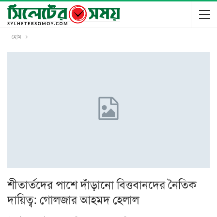
হোম
শীতার্তদের পাশে দাঁড়ানো বিত্তবানদের নৈতিক
দায়িত্ব: গোলজার আহমদ হেলাল