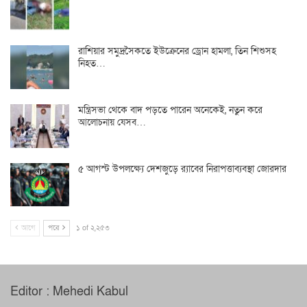
রাশিয়ার সমুদ্রসৈকতে ইউক্রেনের ড্রোন হামলা, তিন শিশুসহ
নিহত…
মন্ত্রিসভা থেকে বাদ পড়তে পারেন অনেকেই, নতুন করে
আলোচনায় যেসব…
৫ আগস্ট উপলক্ষ্যে দেশজুড়ে র‌্যাবের নিরাপত্তাব্যবস্থা জোরদার
আগে
পরে
১ of ২,২৫৩
Editor : Mehedi Kabul