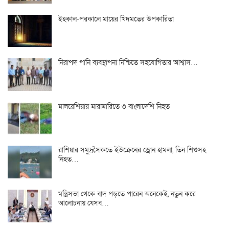
ইহকাল-পরকালে মায়ের খিদমতের উপকারিতা
নিরাপদ পানি ব্যবস্থাপনা নিশ্চিতে সহযোগিতার আশ্বাস…
মালয়েশিয়ায় মারামারিতে ৩ বাংলাদেশি নিহত
রাশিয়ার সমুদ্রসৈকতে ইউক্রেনের ড্রোন হামলা, তিন শিশুসহ
নিহত…
মন্ত্রিসভা থেকে বাদ পড়তে পারেন অনেকেই, নতুন করে
আলোচনায় যেসব…