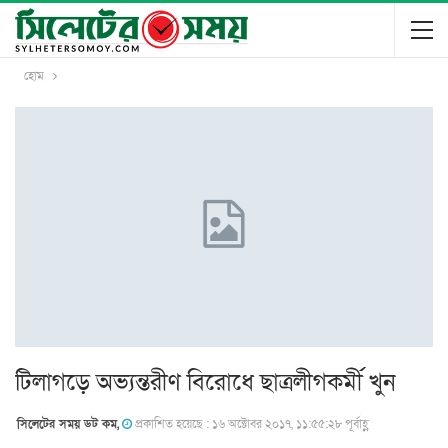
হোম
টিলাগড়ে অভ্যন্তরীণ বিরোধে ছাত্রলীগকর্মী খুন
সিলেটের সময় ডট কম,
প্রকাশিত হয়েছে : ১৬ অক্টোবর ২০১৭, ১১:৫৫:২৮ পূর্বাহ্ণ