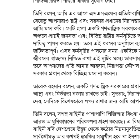
পিজিআরেরও পিছিয়ে থাকার সুযোগ নেই।
তিনি বলেন, আমি এর আগে এসএসএফের প্রতিষ্ঠাবার্ষি
যেহেতু আপনারাও রাষ্ট্র এবং সরকার প্রধানের নিরাপত
আমি মনে করি। সেটি হলো একটি গণতান্ত্রিক সরকারের প
অঞ্চলে প্রায়ই জনসভা এবং বিভিন্ন রাষ্ট্রীয় কর্মসূ
দায়িত্ব পালন করতে হয়। তবে এই ধরনের অনুষ্ঠানে ব্য
জটিলতাপূর্ণ। এসব কর্মসূচির পালনের সময় একদিকে সর
জীবনের স্বাচ্ছন্দ্য নিশ্চিত রাখা এই দুটির মধ্যে ভা
তবে আপনাদের প্রতি আমার আহ্বান, নিরাপত্তা কৌশ
সরকার প্রধান থেকে বিচ্ছিন্ন মনে না করেন।
তারেক রহমান বলেন, একটি গণতান্ত্রিক সরকারের প্
আস্থা এবং নির্ভরতা বজায় রাখতে চাই। সুতরাং, নিরা
দেয়, সেদিকে বিশেষভাবে লক্ষ্য রাখার জন্য আমি আপ
তিনি বলেন, সশস্ত্র বাহিনীর পাশাপাশি পিজিআর ক
আরও আধুনিকায়নের পরিকল্পনা গ্রহণ করেছে। এ বিষয়ে য
বাহিনী যদি দেশপ্রেমে উদ্বুদ্ধ থেকে কঠোর নিয়মানুব
সার্বভৌমত্ব আর কখনই হুমকির সম্মুখীন হবে না ইনশা