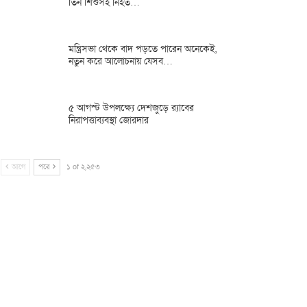
তিন শিশুসহ নিহত…
মন্ত্রিসভা থেকে বাদ পড়তে পারেন অনেকেই,
নতুন করে আলোচনায় যেসব…
৫ আগস্ট উপলক্ষ্যে দেশজুড়ে র‌্যাবের
নিরাপত্তাব্যবস্থা জোরদার
আগে
পরে
১ of ২,২৫৩