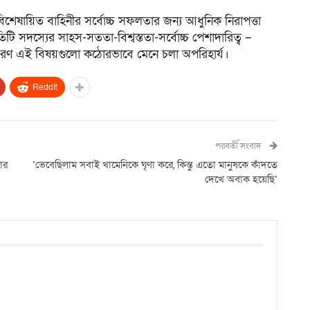
শেষায়িত বাহিনীর সর্বোচ্চ সফলতার জন্য আধুনিক নিরাপত্তা
টি সদস্যের সাহস-সততা-বিশ্বস্ততা-সর্বোচ্চ পেশাদারিত্ব –
নুসরণ এই বিষয়গুলো কঠোরভাবে মেনে চলা অপরিহার্য।
ReddIt
পরবর্তী সংবাদ
তার
‘ভেবেছিলাম সবাই খামেনিকে ঘৃণা করে, কিন্তু এতো মানুষকে কাঁদতে
দেখে অবাক হয়েছি’