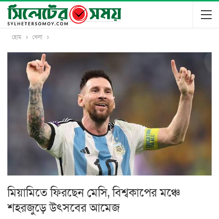
হোম
খেলা
মিয়ামিতে ফিরছেন মেসি, বিশ্বকাপের মঞ্চে
শহরজুড়ে উৎসবের আমেজ