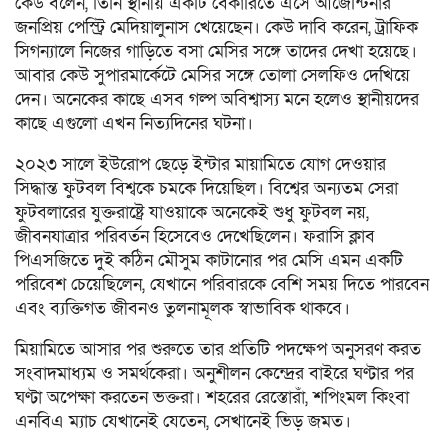
কেউ বলেন, তিনি স্থানীয় একটি বেকারিতে এসে আর্জেন্টিনার
জনপ্রিয় পেস্ট্রি মেদিয়ালুনাস খেয়েছেন। কেউ দাবি করেন, ট্রাফিক
সিগন্যালে নিজের গাড়িতে বসা মেসির সঙ্গে তাদের দেখা হয়েছে।
আবার কেউ সুপারমার্কেটে মেসির সঙ্গে তোলা সেলফিও দেখিয়ে
দেন। অনেকের কাছে এসব গল্প অবিশ্বাস্য মনে হলেও স্থানীয়দের
কাছে এগুলো এখন নিত্যদিনের ঘটনা।
২০২৩ সালে ইউরোপ ছেড়ে ইন্টার মায়ামিতে যোগ দেওয়ার
সিদ্ধান্ত ফুটবল বিশ্বকে চমকে দিয়েছিল। বিশ্বের অন্যতম সেরা
ফুটবলারের যুক্তরাষ্ট্রে যাওয়াকে অনেকেই শুধু ফুটবল নয়,
জীবনযাত্রার পরিবর্তন হিসেবেও দেখেছিলেন। ফরাসি ক্লাব
পিএসজিতে দুই কঠিন মৌসুম কাটানোর পর মেসি এমন একটি
পরিবেশ চেয়েছিলেন, যেখানে পরিবারকে বেশি সময় দিতে পারবেন
এবং ব্যক্তিগত জীবনও তুলনামূলক স্বাভাবিক থাকবে।
মিয়ামিতে আসার পর শুরুতে তার প্রতিটি পদক্ষেপ অনুসরণ করত
সংবাদমাধ্যম ও সমর্থকেরা। অনুশীলন কেন্দ্রের বাইরে ঘণ্টার পর
ঘণ্টা অপেক্ষা করতেন ভক্তরা। শহরের রেস্তোরাঁ, শপিংমল কিংবা
এনবিএ ম্যাচ যেখানেই যেতেন, সেখানেই ভিড় জমত।