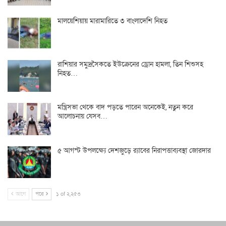
মালয়েশিয়ায় মারামারিতে ৩ বাংলাদেশি নিহত
রাশিয়ার সমুদ্রসৈকতে ইউক্রেনের ড্রোন হামলা, তিন শিশুসহ
নিহত…
মন্ত্রিসভা থেকে বাদ পড়তে পারেন অনেকেই, নতুন করে
আলোচনায় যেসব…
৫ আগস্ট উপলক্ষ্যে দেশজুড়ে র‌্যাবের নিরাপত্তাব্যবস্থা জোরদার
আগে
পরে
১ of ২,২৫৩