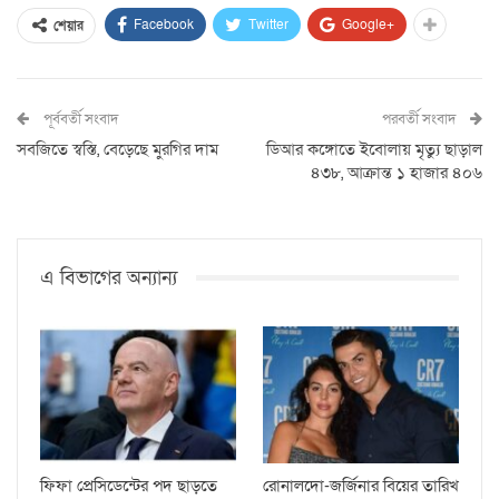
Facebook
Twitter
Google+
শেয়ার
পূর্ববর্তী সংবাদ
পরবর্তী সংবাদ
সবজিতে স্বস্তি, বেড়েছে মুরগির দাম
ডিআর কঙ্গোতে ইবোলায় মৃত্যু ছাড়াল
৪৩৮, আক্রান্ত ১ হাজার ৪০৬
এ বিভাগের অন্যান্য
ফিফা প্রেসিডেন্টের পদ ছাড়তে
রোনালদো-জর্জিনার বিয়ের তারিখ