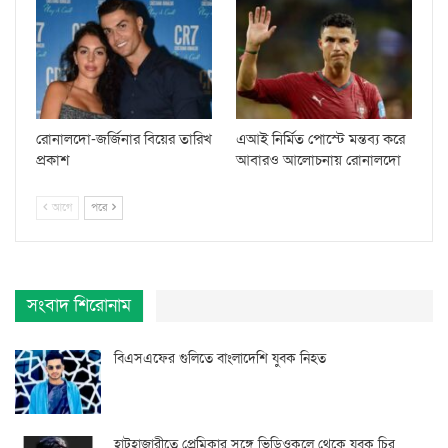
রোনালদো-জর্জিনার বিয়ের তারিখ
এআই নির্মিত পোস্টে মন্তব্য করে
প্রকাশ
আবারও আলোচনায় রোনালদো
আগে
পরে
সংবাদ শিরোনাম
বিএসএফের গুলিতে বাংলাদেশি যুবক নিহত
হাটহাজারীতে প্রেমিকার সঙ্গে ভিডিওকলে থেকে যুবক চির