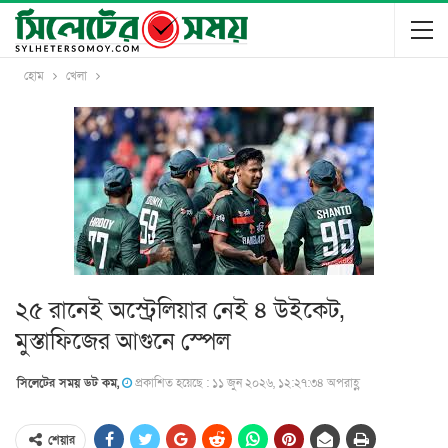
হোম
খেলা
২৫ রানেই অস্ট্রেলিয়ার নেই ৪ উইকেট,
মুস্তাফিজের আগুনে স্পেল
সিলেটের সময় ডট কম,
প্রকাশিত হয়েছে : ১১ জুন ২০২৬, ১২:২৭:৩৪ অপরাহ্ণ
শেয়ার