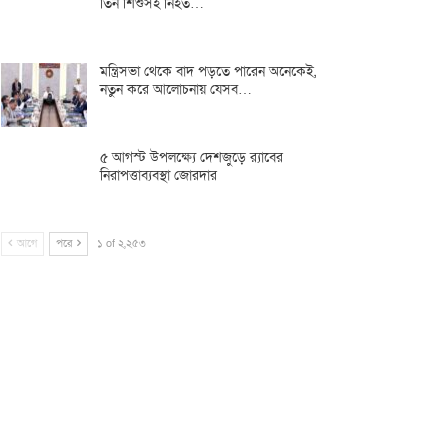
তিন শিশুসহ নিহত…
মন্ত্রিসভা থেকে বাদ পড়তে পারেন অনেকেই,
নতুন করে আলোচনায় যেসব…
৫ আগস্ট উপলক্ষ্যে দেশজুড়ে র‌্যাবের
নিরাপত্তাব্যবস্থা জোরদার
আগে
পরে
১ of ২,২৫৩