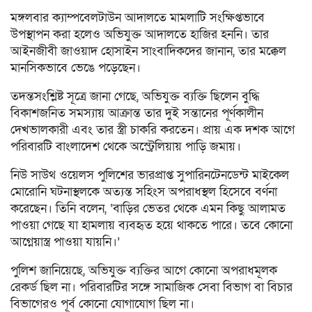
মঙ্গলবার ক্যাম্পবেলটাউন আদালতে মামলাটি সংক্ষিপ্তভাবে
উপস্থাপন করা হলেও অভিযুক্ত আদালতে হাজির হননি। তার
আইনজীবী জাওয়াদ হোসাইন সাংবাদিকদের জানান, তার মক্কেল
মানসিকভাবে ভেঙে পড়েছেন।
তদন্তসংশ্লিষ্ট সূত্রে জানা গেছে, অভিযুক্ত ব্যক্তি ছিলেন বুদ্ধি
বিকাশজনিত সমস্যায় আক্রান্ত তার দুই সন্তানের পূর্ণকালীন
দেখভালকারী এবং তার স্ত্রী চাকরি করতেন। প্রায় এক দশক আগে
পরিবারটি বাংলাদেশ থেকে অস্ট্রেলিয়ায় পাড়ি জমায়।
নিউ সাউথ ওয়েলস পুলিশের ভারপ্রাপ্ত সুপারিনটেনডেন্ট মাইকেল
মোরোনি ঘটনাস্থলকে অত্যন্ত সহিংস অপরাধস্থল হিসেবে বর্ণনা
করেছেন। তিনি বলেন, ‘বাড়ির ভেতর থেকে এমন কিছু আলামত
পাওয়া গেছে যা হামলায় ব্যবহৃত হয়ে থাকতে পারে। তবে কোনো
আগ্নেয়াস্ত্র পাওয়া যায়নি।’
পুলিশ জানিয়েছে, অভিযুক্ত ব্যক্তির আগে কোনো অপরাধমূলক
রেকর্ড ছিল না। পরিবারটির সঙ্গে সামাজিক সেবা বিভাগ বা বিচার
বিভাগেরও পূর্ব কোনো যোগাযোগ ছিল না।