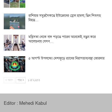
রাশিয়ার সমুদ্রসৈকতে ইউক্রেনের ড্রোন হামলা, তিন শিশুসহ
নিহত…
মন্ত্রিসভা থেকে বাদ পড়তে পারেন অনেকেই, নতুন করে
আলোচনায় যেসব…
৫ আগস্ট উপলক্ষ্যে দেশজুড়ে র‌্যাবের নিরাপত্তাব্যবস্থা জোরদার
আগে
পরে
১ of ২,২৫৩
Editor : Mehedi Kabul