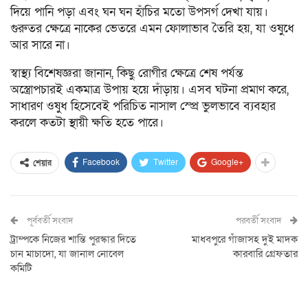
দিয়ে পানি পড়া এবং ঘন ঘন হাঁচির মতো উপসর্গ দেখা যায়।
গুরুতর ক্ষেত্রে নাকের ভেতরে এমন ফোলাভাব তৈরি হয়, যা ওষুধে
আর সারে না।
স্বাস্থ্য বিশেষজ্ঞরা জানান, কিছু রোগীর ক্ষেত্রে শেষ পর্যন্ত
অস্ত্রোপচারই একমাত্র উপায় হয়ে দাঁড়ায়। এসব ঘটনা প্রমাণ করে,
সাধারণ ওষুধ হিসেবেই পরিচিত নাসাল স্প্রে ভুলভাবে ব্যবহার
করলে কতটা স্থায়ী ক্ষতি হতে পারে।
Facebook
Twitter
Google+
শেয়ার
পূর্ববর্তী সংবাদ
পরবর্তী সংবাদ
ট্রাম্পকে নিজের শান্তি পুরস্কার দিতে
মাধবপুরে গাঁজাসহ দুই মাদক
চান মাচাদো, যা জানাল নোবেল
কারবারি গ্রেফতার
কমিটি