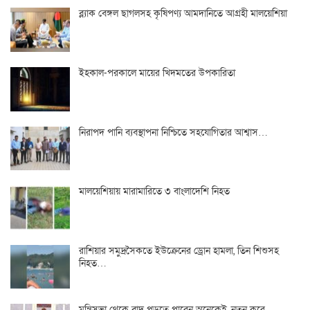
ব্ল্যাক বেঙ্গল ছাগলসহ কৃষিপণ্য আমদানিতে আগ্রহী মালয়েশিয়া
ইহকাল-পরকালে মায়ের খিদমতের উপকারিতা
নিরাপদ পানি ব্যবস্থাপনা নিশ্চিতে সহযোগিতার আশ্বাস…
মালয়েশিয়ায় মারামারিতে ৩ বাংলাদেশি নিহত
রাশিয়ার সমুদ্রসৈকতে ইউক্রেনের ড্রোন হামলা, তিন শিশুসহ
নিহত…
মন্ত্রিসভা থেকে বাদ পড়তে পারেন অনেকেই, নতুন করে