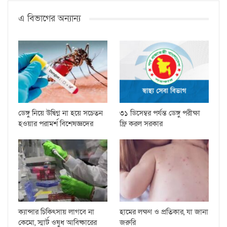
এ বিভাগের অন্যান্য
ডেঙ্গু নিয়ে উদ্বিগ্ন না হয়ে সচেতন
৩১ ডিসেম্বর পর্যন্ত ডেঙ্গু পরীক্ষা
হওয়ার পরামর্শ বিশেষজ্ঞদের
ফ্রি করল সরকার
ক্যান্সার চিকিৎসায় লাগবে না
হামের লক্ষণ ও প্রতিকার, যা জানা
কেমো, স্মার্ট ওষুধ আবিষ্কারের
জরুরি