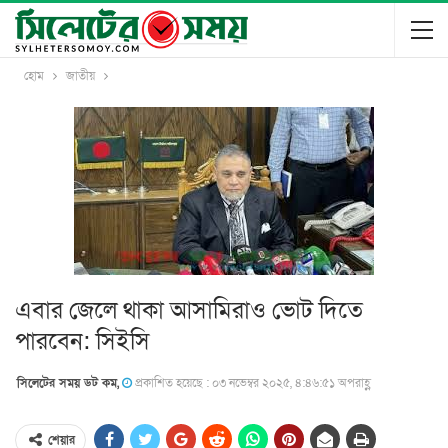
হোম
জাতীয়
এবার জেলে থাকা আসামিরাও ভোট দিতে
পারবেন: সিইসি
সিলেটের সময় ডট কম,
প্রকাশিত হয়েছে : ০৩ নভেম্বর ২০২৫, ৪:৪৬:৫১ অপরাহ্ণ
শেয়ার