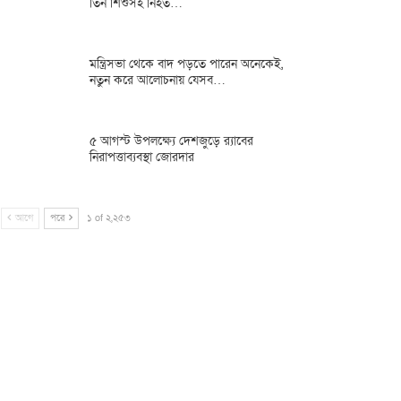
তিন শিশুসহ নিহত…
মন্ত্রিসভা থেকে বাদ পড়তে পারেন অনেকেই,
নতুন করে আলোচনায় যেসব…
৫ আগস্ট উপলক্ষ্যে দেশজুড়ে র‌্যাবের
নিরাপত্তাব্যবস্থা জোরদার
আগে
পরে
১ of ২,২৫৩