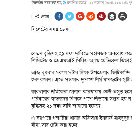
সিলেটের সময় ডট কম,
প্রকাশিত হয়েছে : ১৬ অক্টোবর ২০২৪, ১১:০৩:৫১ পূর্বা
শেয়ার
সিলেটের সময় ডেস্ক :
বেতন বৃ্দ্ধিসহ ২১ দফা দাবিতে মহাসড়ক অবরোধ করেছ
লিমিটেড ও জেএমআই সিরিজ অ্যান্ড মেডিকেল ডিভাইস
আজ বুধবার সকাল ৮টার দিকে উপজেলার ভিটিকান্দি এল
শুরু করেন। এতে সড়কের দুপাশে দীর্ঘ যানজটের সৃষ্টি 
কারখানার শ্রমিকেরা জানান, কারখানায় কেউ অসুস্থ হলে ক
পরিবারের স্বজনদের বিপদে পাশে দাঁড়ানো সম্ভব হয় ন
বৃদ্ধিসহ ২১ দফা দাবি জানানো হয়েছে।
এ ব্যাপারে গজারিয়া থানার অফিসার ইনচার্জ মাহবুবু
মীমাংসার চেষ্টা করা হচ্ছে।