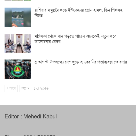
রাশিয়ার সমুদ্রসৈকতে ইউক্রেনের ড্রোন হামলা, তিন শিশুসহ
নিহত…
মন্ত্রিসভা থেকে বাদ পড়তে পারেন অনেকেই, নতুন করে
আলোচনায় যেসব…
৫ আগস্ট উপলক্ষ্যে দেশজুড়ে র‌্যাবের নিরাপত্তাব্যবস্থা জোরদার
আগে
পরে
১ of ২,২৫৩
Editor : Mehedi Kabul