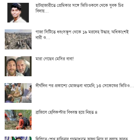
হাটহাজারীতে প্রেমিকার সঙ্গে ভিডিওকলে থেকে যুবক চির
বিদায়…
গাজা সিটিতে ধ্বংসস্তূপ থেকে ১৯ মরদেহ উদ্ধার, অধিকাংশই
নারী ও…
মারা গেছেন মেসির বাবা!
দীর্ঘদিন পর প্রকাশ্যে মোজতবা খামেনি, ১৩ সেকেন্ডের ভিডিও…
ব্রাজিলে হেলিকপ্টার বিধ্বস্ত হয়ে নিহত ৪
দিল্লিতে শেখ হাসিনার গণমাধ্যমে ভাষণ নিয়ে যা বলছে ভারত