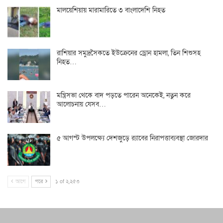
মালয়েশিয়ায় মারামারিতে ৩ বাংলাদেশি নিহত
রাশিয়ার সমুদ্রসৈকতে ইউক্রেনের ড্রোন হামলা, তিন শিশুসহ
নিহত…
মন্ত্রিসভা থেকে বাদ পড়তে পারেন অনেকেই, নতুন করে
আলোচনায় যেসব…
৫ আগস্ট উপলক্ষ্যে দেশজুড়ে র‌্যাবের নিরাপত্তাব্যবস্থা জোরদার
আগে
পরে
১ of ২,২৫৩