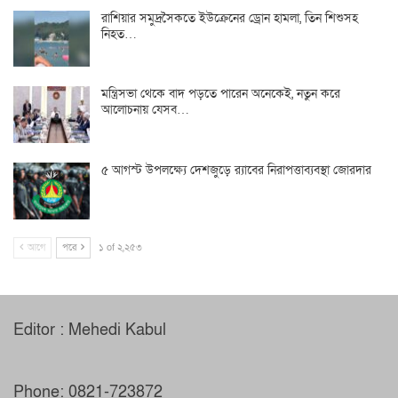
রাশিয়ার সমুদ্রসৈকতে ইউক্রেনের ড্রোন হামলা, তিন শিশুসহ
নিহত…
মন্ত্রিসভা থেকে বাদ পড়তে পারেন অনেকেই, নতুন করে
আলোচনায় যেসব…
৫ আগস্ট উপলক্ষ্যে দেশজুড়ে র‌্যাবের নিরাপত্তাব্যবস্থা জোরদার
আগে
পরে
১ of ২,২৫৩
Editor : Mehedi Kabul
Phone: 0821-723872