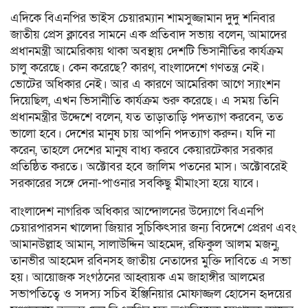
এদিকে বিএনপির ভাইস চেয়ারম্যান শামসুজ্জামান দুদু শনিবার
জাতীয় প্রেস ক্লাবের সামনে এক প্রতিবাদ সভায় বলেন, আমাদের
প্রধানমন্ত্রী আমেরিকায় থাকা অবস্থায় দেশটি ভিসানীতির কার্যক্রম
চালু করেছে। কেন করেছে? কারণ, বাংলাদেশে গণতন্ত্র নেই।
ভোটের অধিকার নেই। আর এ কারণে আমেরিকা আগে স্যাংশন
দিয়েছিল, এখন ভিসানীতি কার্যক্রম শুরু করেছে। এ সময় তিনি
প্রধানমন্ত্রীর উদ্দেশে বলেন, যত তাড়াতাড়ি পদত্যাগ করবেন, তত
ভালো হবে। দেশের মানুষ চায় আপনি পদত্যাগ করুন। যদি না
করেন, তাহলে দেশের মানুষ বাধ্য করবে কেয়ারটেকার সরকার
প্রতিষ্ঠিত করতে। অক্টোবর হবে জালিম পতনের মাস। অক্টোবরেই
সরকারের সঙ্গে দেনা-পাওনার সবকিছু মীমাংসা হয়ে যাবে।
বাংলাদেশ নাগরিক অধিকার আন্দোলনের উদ্যোগে বিএনপি
চেয়ারপারসন খালেদা জিয়ার সুচিকিৎসার জন্য বিদেশে প্রেরণ এবং
আমানউল্লাহ আমান, সালাউদ্দিন আহমেদ, রফিকুল আলম মজনু,
তানভীর আহমেদ রবিনসহ জাতীয় নেতাদের মুক্তি দাবিতে এ সভা
হয়। আয়োজক সংগঠনের আহ্বায়ক এম জাহাঙ্গীর আলমের
সভাপতিত্বে ও সদস্য সচিব ইঞ্জিনিয়ার মোফাজ্জল হোসেন হৃদয়ের