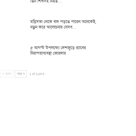
তিন শিশুসহ নিহত…
মন্ত্রিসভা থেকে বাদ পড়তে পারেন অনেকেই,
নতুন করে আলোচনায় যেসব…
৫ আগস্ট উপলক্ষ্যে দেশজুড়ে র‌্যাবের
নিরাপত্তাব্যবস্থা জোরদার
আগে
পরে
১ of ২,২৫৩