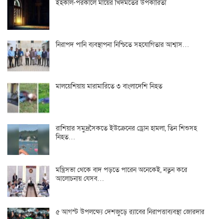
ইহকাল-পরকালে মায়ের খিদমতের উপকারিতা
নিরাপদ পানি ব্যবস্থাপনা নিশ্চিতে সহযোগিতার আশ্বাস…
মালয়েশিয়ায় মারামারিতে ৩ বাংলাদেশি নিহত
রাশিয়ার সমুদ্রসৈকতে ইউক্রেনের ড্রোন হামলা, তিন শিশুসহ
নিহত…
মন্ত্রিসভা থেকে বাদ পড়তে পারেন অনেকেই, নতুন করে
আলোচনায় যেসব…
৫ আগস্ট উপলক্ষ্যে দেশজুড়ে র‌্যাবের নিরাপত্তাব্যবস্থা জোরদার