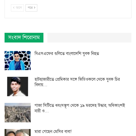
আগে
পরে
সংবাদ শিরোনাম
বিএসএফের গুলিতে বাংলাদেশি যুবক নিহত
হাটহাজারীতে প্রেমিকার সঙ্গে ভিডিওকলে থেকে যুবক চির
বিদায়…
গাজা সিটিতে ধ্বংসস্তূপ থেকে ১৯ মরদেহ উদ্ধার, অধিকাংশই
নারী ও…
মারা গেছেন মেসির বাবা!