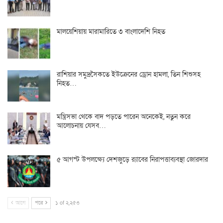
মালয়েশিয়ায় মারামারিতে ৩ বাংলাদেশি নিহত
রাশিয়ার সমুদ্রসৈকতে ইউক্রেনের ড্রোন হামলা, তিন শিশুসহ
নিহত…
মন্ত্রিসভা থেকে বাদ পড়তে পারেন অনেকেই, নতুন করে
আলোচনায় যেসব…
৫ আগস্ট উপলক্ষ্যে দেশজুড়ে র‌্যাবের নিরাপত্তাব্যবস্থা জোরদার
আগে
পরে
১ of ২,২৫৩