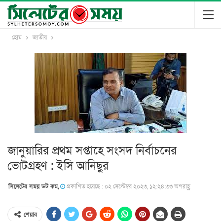
হোম
জাতীয়
জানুয়ারির প্রথম সপ্তাহে সংসদ নির্বাচনের
ভোটগ্রহণ : ইসি আনিছুর
সিলেটের সময় ডট কম,
প্রকাশিত হয়েছে : ০২ সেপ্টেম্বর ২০২৩, ১২:২৪:৩৩ অপরাহ্ণ
শেয়ার