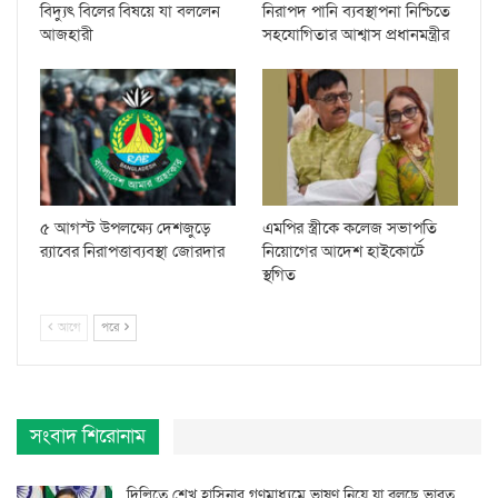
বিদ্যুৎ বিলের বিষয়ে যা বললেন
নিরাপদ পানি ব্যবস্থাপনা নিশ্চিতে
আজহারী
সহযোগিতার আশ্বাস প্রধানমন্ত্রীর
৫ আগস্ট উপলক্ষ্যে দেশজুড়ে
এমপির স্ত্রীকে কলেজ সভাপতি
র‌্যাবের নিরাপত্তাব্যবস্থা জোরদার
নিয়োগের আদেশ হাইকোর্টে
স্থগিত
আগে
পরে
সংবাদ শিরোনাম
দিল্লিতে শেখ হাসিনার গণমাধ্যমে ভাষণ নিয়ে যা বলছে ভারত