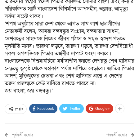
তারুণ্যের স্বপ্নের স্বদেশ পিতার কাঙ্ক্ষিত সোনার বাংলা এবং কন্যার
পরিকল্পিত স্মার্ট বাংলাদেশ বিনির্মাণে আপসহীন, অক্লান্ত, আমৃত্যু
সর্বদা সচেষ্ট থাকব।
’শপথ অনুষ্ঠানে সারা দেশ থেকে আগত লাখ লাখ ছাত্রলীগের
নেতাকর্মী বলেন, ‘আমরা বঙ্গবন্ধুর সংগ্রাম, বঙ্গমাতার সাধনা,
দেশরত্নের সাহসকে নিজের জীবন গঠনে ও সমৃদ্ধ স্বদেশ গড়তে
মূলনীতি মানব। তারুণ্য লড়বে, তারুণ্য গড়বে, তারুণ্য দেশবিরোধী
সকল অপশক্তিকে পিতার তর্জনীর দাপটে ধ্বংস করবে।
বাংলাদেশকে বিশ্বমানচিত্রে মর্যাদাশীল করতে দেশরত্ন শেখ হাসিনার
নেতৃত্বে ভূপৃষ্ঠ থেকে মহাকাশ পর্যন্ত দাপিয়ে বেড়াবে। জাতির পিতার
আদর্শ, মুক্তিযুদ্ধের চেতনা এবং শেখ হাসিনার প্রশ্নে এ দেশের
তরুণ প্রজন্মকে কেউ দাবিয়ে রাখতে পারবে না।
জয় বাংলা, জয় বঙ্গবন্ধু।’
Facebook
Twitter
Google+
শেয়ার
পূর্ববর্তী সংবাদ
পরবর্তী সংবাদ