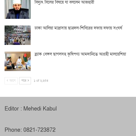
বিদ্যুৎ বিলের বিষয়ে যা বললেন আজহারী
ঢাকা আলিয়া মাদ্রাসায় ছাত্রদল-শিবিরের দফায় দফায় সংঘর্ষ
ব্ল্যাক বেঙ্গল ছাগলসহ কৃষিপণ্য আমদানিতে আগ্রহী মালয়েশিয়া
আগে
পরে
১ of ২,২৫৪
Editor : Mehedi Kabul
Phone: 0821-723872