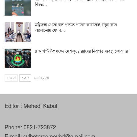
নিহত…
মন্ত্রিসভা থেকে বাদ পড়তে পারেন অনেকেই, নতুন করে
আলোচনায় যেসব…
৫ আগস্ট উপলক্ষ্যে দেশজুড়ে র‌্যাবের নিরাপত্তাব্যবস্থা জোরদার
আগে
পরে
১ of ২,২৫৩
Editor : Mehedi Kabul
Phone: 0821-723872
E-mail: sylhetersomoybd@gmail.com