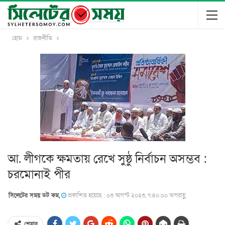
হোম
রাজনীতি
আ. লীগকে ক্ষমতায় রেখে সুষ্ঠু নির্বাচন অসম্ভব :
চরমোনাই পীর
সিলেটের সময় ডট কম,
প্রকাশিত হয়েছে : ০৩ আগস্ট ২০২৩, ৭:৪০:০০ অপরাহ্ণ
শেয়ার