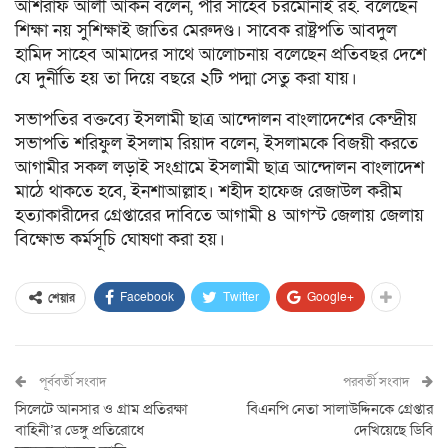
আশরাফ আলী আকন বলেন, পীর সাহেব চরমোনাই রহ. বলেছেন
শিক্ষা নয় সুশিক্ষাই জাতির মেরুদণ্ড। সাবেক রাষ্ট্রপতি আবদুল
হামিদ সাহেব আমাদের সাথে আলোচনায় বলেছেন প্রতিবছর দেশে
যে দুর্নীতি হয় তা দিয়ে বছরে ২টি পদ্মা সেতু করা যায়।
সভাপতির বক্তব্যে ইসলামী ছাত্র আন্দোলন বাংলাদেশের কেন্দ্রীয়
সভাপতি শরিফুল ইসলাম রিয়াদ বলেন, ইসলামকে বিজয়ী করতে
আগামীর সকল লড়াই সংগ্রামে ইসলামী ছাত্র আন্দোলন বাংলাদেশ
মাঠে থাকতে হবে, ইনশাআল্লাহ। শহীদ হাফেজ রেজাউল করীম
হত্যাকারীদের গ্রেপ্তারের দাবিতে আগামী ৪ আগস্ট জেলায় জেলায়
বিক্ষোভ কর্মসূচি ঘোষণা করা হয়।
Facebook
Twitter
Google+
শেয়ার
পূর্ববর্তী সংবাদ
পরবর্তী সংবাদ
সিলেটে আনসার ও গ্রাম প্রতিরক্ষা
বিএনপি নেতা সালাউদ্দিনকে গ্রেপ্তার
বাহিনী’র ডেঙ্গু প্রতিরোধে
দেখিয়েছে ডিবি