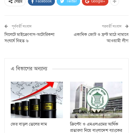
Facebook
Twitter
Google+
শেয়ার
পূর্ববর্তী সংবাদ
পরবর্তী সংবাদ
সিলেটে মাইক্রোবাস-অটোরিকশা
একাধিক জোট ও ফ্রন্ট মাঠে নামাবে
সংঘর্ষে নিহত ৬
আওয়ামী লীগ
এ বিভাগের অন্যান্য
ফের বাড়ল তেলের দাম
ক্রিপ্টো ও এমএলএমের আর্থিক
প্রতারণা নিয়ে বাংলাদেশ ব্যাংকের