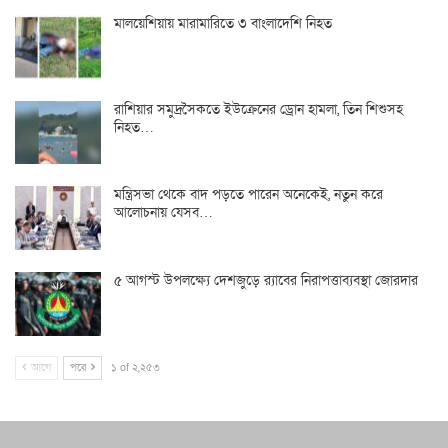
মালয়েশিয়ায় মারামারিতে ৩ বাংলাদেশি নিহত
রাশিয়ার সমুদ্রসৈকতে ইউক্রেনের ড্রোন হামলা, তিন শিশুসহ
নিহত…
মন্ত্রিসভা থেকে বাদ পড়তে পারেন অনেকেই, নতুন করে
আলোচনায় যেসব…
৫ আগস্ট উপলক্ষ্যে দেশজুড়ে র‌্যাবের নিরাপত্তাব্যবস্থা জোরদার
আগে
পরে
১ of ২,২৫৩