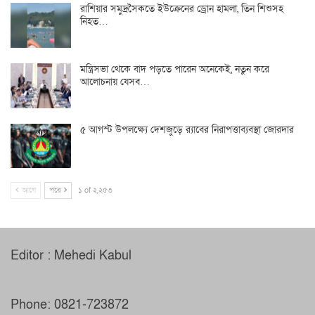
রাশিয়ার সমুদ্রসৈকতে ইউক্রেনের ড্রোন হামলা, তিন শিশুসহ
নিহত…
মন্ত্রিসভা থেকে বাদ পড়তে পারেন অনেকেই, নতুন করে
আলোচনায় যেসব…
৫ আগস্ট উপলক্ষ্যে দেশজুড়ে র‌্যাবের নিরাপত্তাব্যবস্থা জোরদার
আগে
পরে
১ of ২,২৫৩
Editor : Mehedi Kabul
Phone: 0821-723872