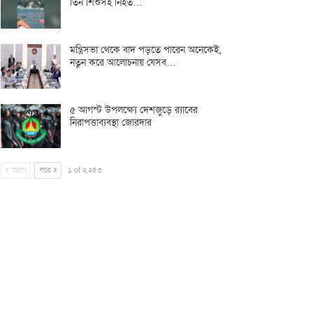
তিন শিশুসহ নিহত…
মন্ত্রিসভা থেকে বাদ পড়তে পারেন অনেকেই,
নতুন করে আলোচনায় যেসব…
৫ আগস্ট উপলক্ষ্যে দেশজুড়ে র‌্যাবের
নিরাপত্তাব্যবস্থা জোরদার
আগে
পরে
১ of ২,২৫৩