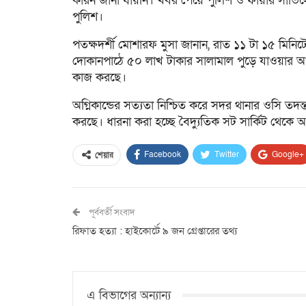
কারন জানা যায়নি। খবর পেয়ে পুলিশ ও ফায়ার সার্ভিস
পুলিশ।
পতক্ষদর্শী মোশারফ মুসা জানান, রাত ১১ টা ১৫ মিনি
দোকানপাঠে ৫০ লাখ টাকার সালামাল পুড়ে যাওয়ার আশঙ্
কাজ করছে।
অগ্নিকান্ডের সত্যতা নিশ্চিত করে সদর থানার ওসি তদন্ত
করছে। ধারনা করা হচ্ছে বৈদ্যুতিক সট সার্কিট থেকে 
Facebook
Twitter
Google+
শেয়ার
পূর্ববর্তী সংবাদ
রিফাত হত্যা : হাইকোর্টে ৯ জন গ্রেপ্তারের তথ্য
এ বিভাগের অন্যান্য