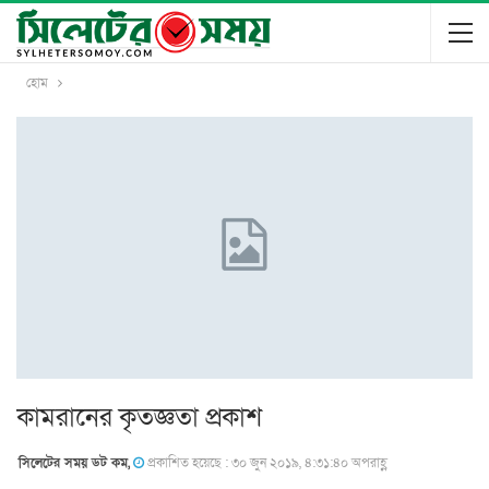
হোম
কামরানের কৃতজ্ঞতা প্রকাশ
সিলেটের সময় ডট কম,
প্রকাশিত হয়েছে : ৩০ জুন ২০১৯, ৪:৩১:৪০ অপরাহ্ণ