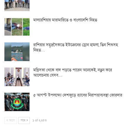
মালয়েশিয়ায় মারামারিতে ৩ বাংলাদেশি নিহত
রাশিয়ার সমুদ্রসৈকতে ইউক্রেনের ড্রোন হামলা, তিন শিশুসহ
নিহত…
মন্ত্রিসভা থেকে বাদ পড়তে পারেন অনেকেই, নতুন করে
আলোচনায় যেসব…
৫ আগস্ট উপলক্ষ্যে দেশজুড়ে র‌্যাবের নিরাপত্তাব্যবস্থা জোরদার
আগে
পরে
১ of ২,২৫৩