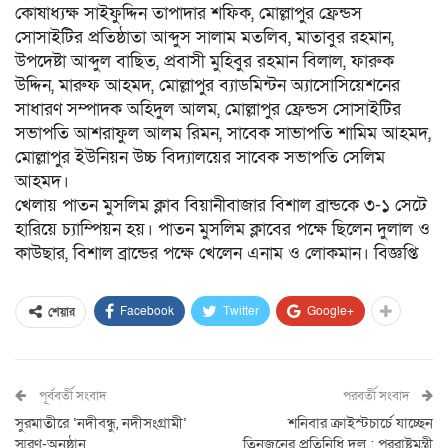
কোষাধ্যক্ষ সাইফুদ্দিন তাপাদার শফিক, মোল্লাপুর ফ্রেন্ডস
সোসাইটির প্রতিষ্ঠাতা আব্দুস সালাম মতলিব, মাতাবুর রহমান,
উপদেষ্টা আব্দুল বাছিত, প্রবাসী মুহিবুর রহমান বিলাল, ফারুক
উদ্দিন, মারুফ আহমদ, মোল্লাপুর ব্যাডমিন্টন অ্যাসোসিয়েশনের
সাধারণ সম্পাদক অহিদুল আলম, মোল্লাপুর ফ্রেন্ডস সোসাইটির
সভাপতি আশরাফুল আলম রিমন, সাবেক সাভাপতি শামিম আহমদ,
মোল্লাপুর ইউনিয়ন উচ্চ বিদ্যালয়ের সাবেক সভাপতি সেলিম
আহমদ।
খেলায় পাতন মুসলিম ক্লাব বিয়ানীবাজার বিশাল ব্রান্ডকে ৩-১ সেটে
হারিয়ে চ্যাম্পিয়ন হয়। পাতন মুসলিম ক্লাবের পক্ষে ছিলেন দুলাল ও
কাউছার, বিশাল ব্রান্ডের পক্ষে খেলেন এনাম ও লোকমান। বিজ্ঞপ্তি
Facebook
Twitter
Google+
শেয়ার
পূর্ববর্তী সংবাদ
পরবর্তী সংবাদ
সুরমাতীরে ‘নদীবন্ধু, নদীসংগ্রামী’
শনিবার ক্রাইস্টচার্চে যাচ্ছেন
স্মরণ-অনুষ্ঠান
তিনজনের প্রতিনিধি দল : পররাষ্ট্রমন্ত্রী