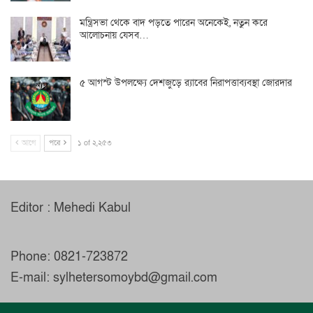
মন্ত্রিসভা থেকে বাদ পড়তে পারেন অনেকেই, নতুন করে
আলোচনায় যেসব…
৫ আগস্ট উপলক্ষ্যে দেশজুড়ে র‌্যাবের নিরাপত্তাব্যবস্থা জোরদার
আগে
পরে
১ of ২,২৫৩
Editor : Mehedi Kabul
Phone: 0821-723872
E-mail: sylhetersomoybd@gmail.com