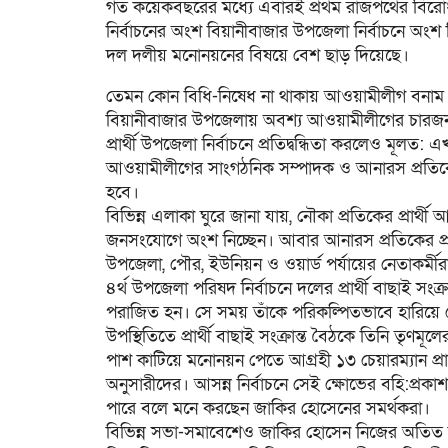
গত কয়েকবছরের মধ্যে এবারই প্রথম রাজপথের বিরোধী দ
নির্বাচনের অংশ বিয়ানীবাজার উপজেলা নির্বাচনে অংশ নিচ
দল দলীয় মনোনয়নের বিষয়ে বেশ ছাড় দিয়েছে।
তেমন কোন বিধি-নিষেধ না থাকায় আওয়ামীলীগ বনাম আও
বিয়ানীবাজার উপজেলায় অবশ্য আওয়ামীলীগের চারজন প্রা
প্রার্থী উপজেলা নির্বাচনে প্রতিদ্বন্ধিতা করলেও মূল
আওয়ামীলীগের সাংগঠনিক সম্পাদক ও আনারস প্রতিকের প্রা
হবে।
বিভিন্ন এলাকা ঘুরে জানা যায়, নৌকা প্রতিকের প্রার
জনসংযোগে অংশ নিচ্ছেন। আবার আনারস প্রতিকের প্রার
উপজেলা, পৌর, ইউনিয়ন ও ওয়ার্ড পর্যায়ের নেতাকর্মীরাও 
৪র্থ উপজেলা পরিষদ নির্বাচনে দলের প্রার্থী বাছাই সং
পরাজিত হন। সে সময় তাঁকে পরিকল্পিতভাবে হারিয়
উপস্থিতিতে প্রার্থী বাছাই সংক্রান্ত বৈঠকে তিনি তৃণম
পাশ কাটিয়ে মনোনয়ন পেতে আগ্রহী ১৩ চেয়ারম্যান প্রার
অনুসারীদের। আসন্ন নির্বাচনে সেই ক্ষোভের বহি:প
পারে বলে মনে করছেন জাকির হোসেনের সমর্থকরা।
বিভিন্ন সভা-সমাবেশেও জাকির হোসেন নিজের অতিত দি