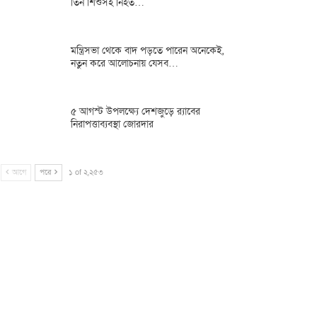
তিন শিশুসহ নিহত…
মন্ত্রিসভা থেকে বাদ পড়তে পারেন অনেকেই,
নতুন করে আলোচনায় যেসব…
৫ আগস্ট উপলক্ষ্যে দেশজুড়ে র‌্যাবের
নিরাপত্তাব্যবস্থা জোরদার
আগে
পরে
১ of ২,২৫৩