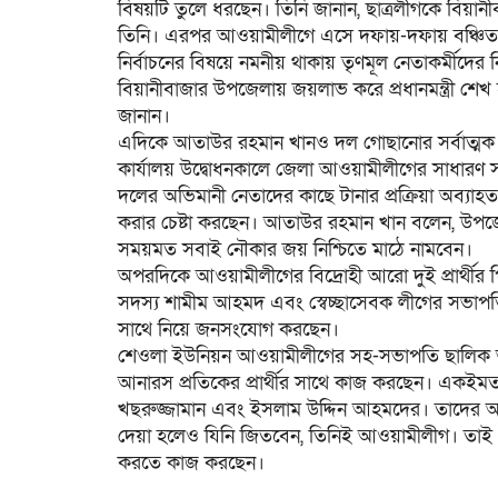
বিষয়টি তুলে ধরছেন। তিনি জানান, ছাত্রলীগকে বিয়া
তিনি। এরপর আওয়ামীলীগে এসে দফায়-দফায় বঞ্চিত কর
নির্বাচনের বিষয়ে নমনীয় থাকায় তৃণমূল নেতাকর্মীদের
বিয়ানীবাজার উপজেলায় জয়লাভ করে প্রধানমন্ত্রী শেখ
জানান।
এদিকে আতাউর রহমান খানও দল গোছানোর সর্বাত্মক প্রচ
কার্যালয় উদ্বোধনকালে জেলা আওয়ামীলীগের সাধারণ
দলের অভিমানী নেতাদের কাছে টানার প্রক্রিয়া অব্যা
করার চেষ্টা করছেন। আতাউর রহমান খান বলেন, উপজেল
সময়মত সবাই নৌকার জয় নিশ্চিতে মাঠে নামবেন।
অপরদিকে আওয়ামীলীগের বিদ্রোহী আরো দুই প্রার্থী
সদস্য শামীম আহমদ এবং স্বেচ্ছাসেবক লীগের সভাপত
সাথে নিয়ে জনসংযোগ করছেন।
শেওলা ইউনিয়ন আওয়ামীলীগের সহ-সভাপতি ছালিক আহ
আনারস প্রতিকের প্রার্থীর সাথে কাজ করছেন। একইম
খছরুজ্জামান এবং ইসলাম উদ্দিন আহমদের। তাদের অভিন্
দেয়া হলেও যিনি জিতবেন, তিনিই আওয়ামীলীগ। তাই প্র
করতে কাজ করছেন।