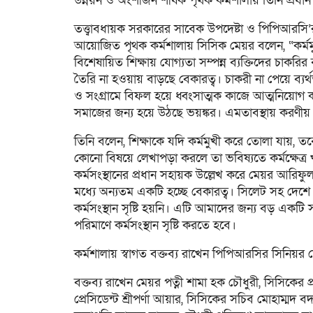
উন্নয়ন ও অংশীজন শীর্ষক পৃথক কর্মশালায় তিনি প্রধ
তত্ত্বাবধায়ক সরকারের সাবেক উপদেষ্টা ও পিপিআরসি’র 
আয়োজিত পৃথক কর্মশালায় সিসিক মেয়র বলেন, “কর্মমুখ
বিশেষায়িত শিক্ষায় যোগ্যতা সম্পন্ন ব্যক্তিদের চাকরি
তৈরি না হওয়ায় বাড়ছে বেকারত্ব। চাকরী না পেয়ে ব্যর
ও সংগ্রামে বিফল হয়ে ধ্বংসাত্মক কাজে আত্মনিয়োগ 
সমাজের জন্য হয়ে উঠছে ভয়ঙ্কর। এমতাবস্থায় করণীয় 
তিনি বলেন, শিক্ষাকে যদি কর্মমুখী করে তোলা যায়, তব
কোনো বিষয়ে লেখাপড়া করলে তা ভবিষ্যতে কর্মক্ষেত্র খ
কর্মসংস্থানের প্রধান সহায়ক উল্লেখ করে মেয়র আরিফ
মধ্যে অন্যতম একটি হচ্ছে বেকারত্ব। সিলেট সহ দেশ
কর্মসংস্থান সৃষ্টি হয়নি। এটি আমাদের জন্য বড় একটি সম
পরিমাণে কর্মসংস্থান সৃষ্টি করতে হবে।
কর্মশালায় স্বাগত বক্তব্য রাখেন পিপিআরসির সিনিয়
বক্তব্য রাখেন মেয়র পত্নী শামা হক চৌধুরী, সিসিকের 
প্রেসিডেন্ট শ্রীপর্ণা আয়ার, সিসিকের সচিব মোহাম্মদ