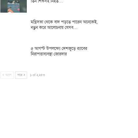
তিন শিশুসহ নিহত…
মন্ত্রিসভা থেকে বাদ পড়তে পারেন অনেকেই,
নতুন করে আলোচনায় যেসব…
৫ আগস্ট উপলক্ষ্যে দেশজুড়ে র‌্যাবের
নিরাপত্তাব্যবস্থা জোরদার
আগে
পরে
১ of ২,২৫৩