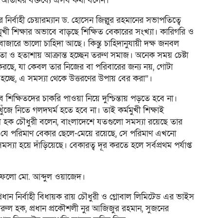
ান অতিথির বক্তব্যে এসব কথা বলেন।
নির্বাহী চেয়ারম্যান ড. হোসেন জিল্লুর রহমানের সভাপতিত্বে
ী শিক্ষার অভাবে বাড়ছে শিক্ষিত বেকারের সংখ্যা। কারিগরি ও
র বাজারে ভালো চাহিদা আছে। কিন্তু চাহিদানুযায়ী দক্ষ জনবল
্থতা ও হতাশায় আক্রান্ত হচ্ছেন তরুণ সমাজ। অনেক সময় চেষ্টা
করছে, যা কেবল তার নিজের বা পরিবারের জন্য নয়, গোটা
হচ্ছে, এ সমস্যা থেকে উত্তরণের উপায় বের করা”।
ে শিক্ষিতদের চাকরি পাওয়া নিয়ে দুশ্চিন্তায় পড়তে হবে না।
ুঁজে নিতে গলদঘর্ম হতে হবে না। তাই কর্মমুখী শিক্ষাই
ুল হক চৌধুরী বলেন, বাংলাদেশে যতগুলো সমস্যা রয়েছে তার
ে যে পরিমাণ বেকার ছেলে-মেয়ে রয়েছে, সে পরিমাণ এখনো
স্যা হয়ে দাঁড়িয়েছে। বেকারত্ব দূর করতে হলে সর্বপ্রথম পর্যাপ্ত
র ফেলো মো. আব্দুল ওয়াজেদ।
প্রধান নির্বাহী বিধায়ক রায় চৌধুরী ও গ্লোবাল লিমিটেড এর ভাইস
 বদরুল হক, প্রধান প্রকৌশলী নুর আজিজুর রহমান, সুজনের