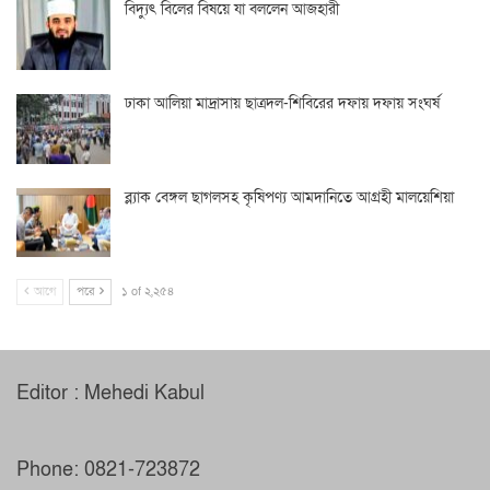
বিদ্যুৎ বিলের বিষয়ে যা বললেন আজহারী
ঢাকা আলিয়া মাদ্রাসায় ছাত্রদল-শিবিরের দফায় দফায় সংঘর্ষ
ব্ল্যাক বেঙ্গল ছাগলসহ কৃষিপণ্য আমদানিতে আগ্রহী মালয়েশিয়া
আগে
পরে
১ of ২,২৫৪
Editor : Mehedi Kabul
Phone: 0821-723872