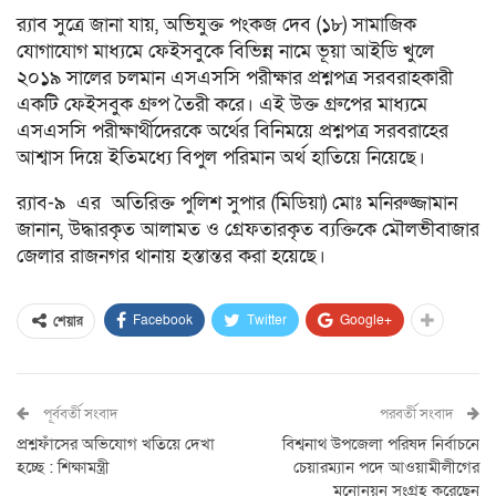
র‍্যাব সুত্রে জানা যায়, অভিযুক্ত পংকজ দেব (১৮) সামাজিক
যোগাযোগ মাধ্যমে ফেইসবুকে বিভিন্ন নামে ভূয়া আইডি খুলে
২০১৯ সালের চলমান এসএসসি পরীক্ষার প্রশ্নপত্র সরবরাহকারী
একটি ফেইসবুক গ্রুপ তৈরী করে। এই উক্ত গ্রুপের মাধ্যমে
এসএসসি পরীক্ষার্থীদেরকে অর্থের বিনিময়ে প্রশ্নপত্র সরবরাহের
আশ্বাস দিয়ে ইতিমধ্যে বিপুল পরিমান অর্থ হাতিয়ে নিয়েছে।
র‍্যাব-৯ এর অতিরিক্ত পুলিশ সুপার (মিডিয়া) মোঃ মনিরুজ্জামান
জানান, উদ্ধারকৃত আলামত ও গ্রেফতারকৃত ব্যক্তিকে মৌলভীবাজার
জেলার রাজনগর থানায় হস্তান্তর করা হয়েছে।
Facebook
Twitter
Google+
শেয়ার
পূর্ববর্তী সংবাদ
পরবর্তী সংবাদ
প্রশ্নফাঁসের অভিযোগ খতিয়ে দেখা
বিশ্বনাথ উপজেলা পরিষদ নির্বাচনে
হচ্ছে : শিক্ষামন্ত্রী
চেয়ারম্যান পদে আওয়ামীলীগের
মনোনয়ন সংগ্রহ করেছেন