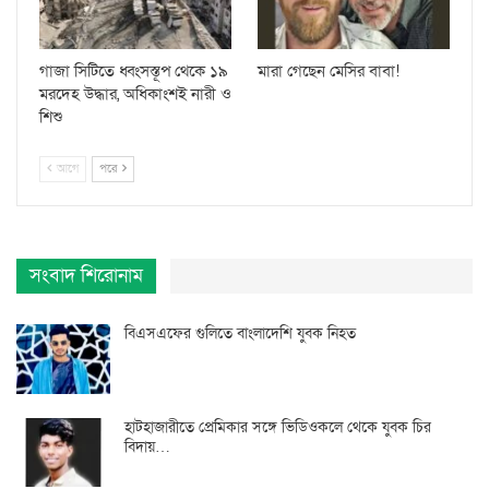
গাজা সিটিতে ধ্বংসস্তূপ থেকে ১৯
মারা গেছেন মেসির বাবা!
মরদেহ উদ্ধার, অধিকাংশই নারী ও
শিশু
আগে
পরে
সংবাদ শিরোনাম
বিএসএফের গুলিতে বাংলাদেশি যুবক নিহত
হাটহাজারীতে প্রেমিকার সঙ্গে ভিডিওকলে থেকে যুবক চির
বিদায়…