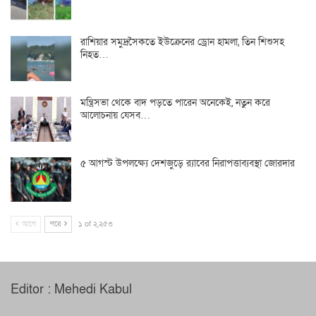
রাশিয়ার সমুদ্রসৈকতে ইউক্রেনের ড্রোন হামলা, তিন শিশুসহ
নিহত…
মন্ত্রিসভা থেকে বাদ পড়তে পারেন অনেকেই, নতুন করে
আলোচনায় যেসব…
৫ আগস্ট উপলক্ষ্যে দেশজুড়ে র‌্যাবের নিরাপত্তাব্যবস্থা জোরদার
আগে
পরে
১ of ২,২৫৩
Editor : Mehedi Kabul