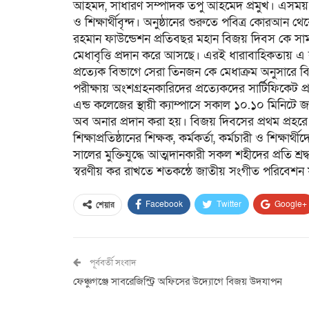
আহমদ, সাধারণ সম্পাদক তপু আহমেদ প্রমুখ। এসময় উপস্থ
ও শিক্ষার্থীবৃন্দ। অনুষ্ঠানের শুরুতে পবিত্র কোরআন থ
রহমান ফাউন্ডেশন প্রতিবছর মহান বিজয় দিবস কে সামনে 
মেধাবৃত্তি প্রদান করে আসছে। এরই ধারাবাহিকতায় এ বছ
প্রত্যেক বিভাগে সেরা তিনজন কে মেধাক্রম অনুসারে বি
পরীক্ষায় অংশগ্রহনকারিদের প্রত্যেকদের সার্টিফিকেট
এন্ড কলেজের স্থায়ী ক্যাম্পাসে সকাল ১০.১০ মিনিটে
অব অনার প্রদান করা হয়। বিজয় দিবসের প্রথম প্রহরে স্ব
শিক্ষাপ্রতিষ্ঠানের শিক্ষক, কর্মকর্তা, কর্মচারী ও শিক্
সালের মুক্তিযুদ্ধে আত্মদানকারী সকল শহীদের প্রতি শ
স্বরণীয় কর রাখতে শতকন্ঠে জাতীয় সংগীত পরিবেশন ফাউন্
Facebook
Twitter
Google+
শেয়ার
পূর্ববর্তী সংবাদ
ফেঞ্চুগঞ্জে সাবরেজিস্ট্রি অফিসের উদ্যোগে বিজয় উদযাপন