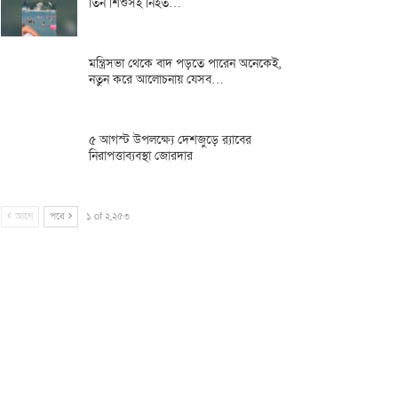
তিন শিশুসহ নিহত…
মন্ত্রিসভা থেকে বাদ পড়তে পারেন অনেকেই,
নতুন করে আলোচনায় যেসব…
৫ আগস্ট উপলক্ষ্যে দেশজুড়ে র‌্যাবের
নিরাপত্তাব্যবস্থা জোরদার
আগে
পরে
১ of ২,২৫৩