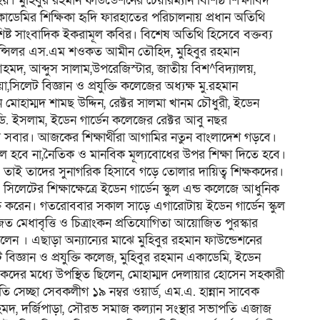
মুহিবুর রহমান ফাউন্ডেশনের চেয়ারম্যান বিশিষ্ঠ শিক্ষাবিদ
কাডেমির শিক্ষিকা হৃদি ফারহাতের পরিচালনায় প্রধান অতিথি
শিষ্ট সাংবাদিক ইকরামূল কবির। বিশেষ অতিথি হিসেবে বক্তব্য
 কাউন্সিলর এস.এম শওকত আমীন তৌহিদ, মুহিবুর রহমান
হমদ, আব্দুস সালাম,উপরেজিস্টার, জাতীয় বিশ^বিদ্যালয়,
া,সিলেট বিজ্ঞান ও প্রযুক্তি কলেজের অধ্যক্ষ মু.রহমান
ন মোহাম্মদ শামছ উদ্দিন, রেক্টর সালমা খানম চৌধুরী, ইডেন
র ডি. ইসলাম, ইডেন গার্ডেন কলেজের রেক্টর আবু নছর
কার সবার। আজকের শিক্ষার্থীরা আগামির নতুন বাংলাদেশ গড়বে।
ধ থাকলে হবে না,নৈতিক ও মানবিক মূল্যবোধের উপর শিক্ষা দিতে হবে।
তাই তাদের সুনাগরিক হিসাবে গড়ে তোলার দায়িত্ব শিক্ষকদের।
লেটের শিক্ষাক্ষেত্রে ইডেন গার্ডেন স্কুল এন্ড কলেজে আধুনিক
ক্ত করেন। গতরোববার সকাল সাড়ে এগারোটায় ইডেন গার্ডেন স্কুল
িত মেধাবৃত্তি ও চিত্রাংকন প্রতিযোগিতা আয়োজিত পুরস্কার
বলেন । এছাড়া অন্যান্যের মাঝে মুহিবুর রহমান ফাউন্ডেশনের
ট বিজ্ঞান ও প্রযুক্তি কলেজ, মুহিবুর রহমান একাডেমি, ইডেন
িভাবকদের মধ্যে উপস্থিত ছিলেন, মোহাম্মদ দেলায়ার হোসেন সহকারী
েচ্ছা সেবকলীগ ১৯ নম্বর ওয়ার্ড, এম.এ. হান্নান সাবেক
 আহমদ, দর্জিপাড়া, সৌরভ সমাজ কল্যান সংস্থার সভাপতি এজাজ