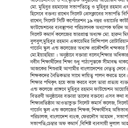
আলোচনাসভা ও সাংস্কৃতিক অনুষ্ঠানের আয়োজন করা হয়। 
মো. মুহিবুর রহমানের সভাপতিত্বে ও মুহিবুর রহমান এ
হিসেবে বক্তব্য রাখেন সিলেট প্রেসক্লাবের সভাপতি বি
রাখেন, সিলেট সিটি কর্পোরেশন ১৯ নম্বর ওয়ার্ডের
ফাউন্ডেশনের ব্যবস্থাপনা পরিচালনক অধ্যাপক ফরিদ আ
সিলেট কমার্স কলেজের ভারপ্রাপ্ত অধ্যক্ষ মো. হারুন মিয়
বুলবুল,মুহিবুর রহমান একাডেমির প্রিন্সিপাল রোটারিয়া
গার্ডেন স্কুল এন্ড কলেজের অধ্যক্ষ প্রকৌশলি খন্দকা
মো.ইয়াহহিয়া । অনুষ্ঠানে বক্তারা বলেন,শিক্ষার অধি
নবীন শিক্ষার্থীদের শিক্ষা শুধু পাঠ্যপুস্তকে সীমাবদ্
আজকের শিশুরাই আগামীর বাংলাদেশের নেতৃত্ব দেবে। 
শিক্ষকদের নৈতিকতার সাথে দায়িত্ব পালন করতে হবে। সি
শিক্ষার পথিকৃৎ হয়ে কাজ করবে বলে তারা প্রত্যয় ব্য
এন্ড কলেজে প্রাঙ্গণে মুহিবুর রহমান ফাউন্ডেশন আয়োজ
বিতরণী অনুষ্ঠানের বক্তারা তাদের বক্তব্যে এসব কথা 
শিক্ষাপ্রতিষ্ঠান আওতাভুক্ত সিলেট কমার্স কলেজ, সিলে
গার্ডেন স্কুল এন্ড কলেজের শিক্ষক, শিক্ষার্থীসহ অভ
পরিচালক, বাংলাদেশ ব্যংক, ফেরদৌস আহমদ , সভাপতি স
সভাপতি,চেম্বার অফ কমার্স ,বিশিষ্ট ব্যবসায়ী দুলাল