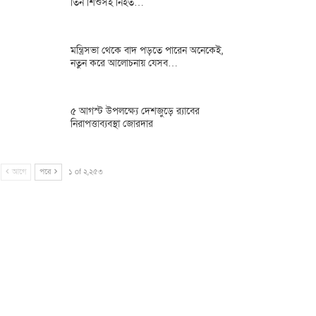
তিন শিশুসহ নিহত…
মন্ত্রিসভা থেকে বাদ পড়তে পারেন অনেকেই,
নতুন করে আলোচনায় যেসব…
৫ আগস্ট উপলক্ষ্যে দেশজুড়ে র‌্যাবের
নিরাপত্তাব্যবস্থা জোরদার
আগে
পরে
১ of ২,২৫৩