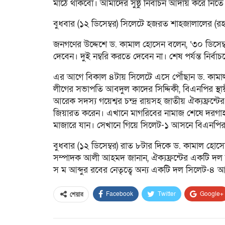
মাঠে থাকবো। আমাদের সুষ্ঠু নির্বাচন আদায় করে নিতে
বুধবার (১২ ডিসেম্বর) সিলেটে হজরত শাহজালালের (রহ.
জনগণের উদ্দেশে ড. কামাল হোসেন বলেন, ‘৩০ ডিসেম্
দেবেন। দুই নম্বরি করতে দেবেন না। শেষ পর্যন্ত নির্
এর আগে বিকাল ৪টায় সিলেটে এসে পৌঁছান ড. কামা
লীগের সভাপতি আবদুল কাদের সিদ্দিকী, বিএনপির স্থায
আরেক সদস্য গয়েশ্বর চন্দ্র রায়সহ জাতীয় ঐক্যফ্রন্টে
জিয়ারত করেন। এখানে মাগরিবের নামাজ শেষে দরগাহ 
মাজারে যান। সেখানে গিয়ে সিলেট-১ আসনে বিএনপির প্র
বুধবার (১২ ডিসেম্বর) রাত ৮টার দিকে ড. কামাল হো
সম্পাদক আলী আহমদ জানান, ঐক্যফ্রন্টের একটি দ
স ম আব্দুর রবের নেতৃত্বে অন্য একটি দল সিলেট-
Facebook
Twitter
Google+
শেয়ার