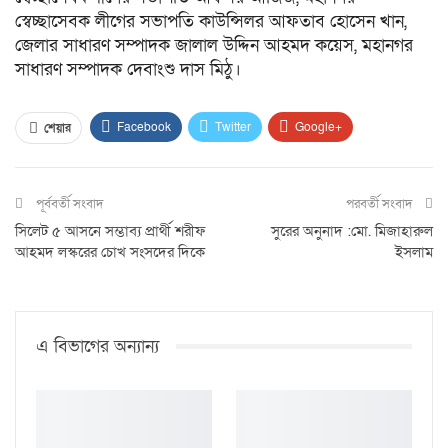
স্বেচ্ছাসেবক লীগের সভাপতি কাউন্সিলর আফতাব হোসেন খান,
জেলার সাধারণ সম্পাদক জালাল উদ্দিন আহমদ কয়েস, মহানগর
সাধারণ সম্পাদক দেবাংশু দাস মিঠু।
Facebook
Twitter
Google+
শেয়ার
ReddIt
WhatsApp
Pinterest
পূর্ববর্তী সংবাদ
Email
প্রিন্ট
পরবর্তী সংবাদ
সিলেট ৫ আসনে সম্ভাব্য প্রার্থী শরীফ
সুরের অনুনাদ :মো. মিজাহারুল
আহমদ লস্করের চোখ সংসদের দিকে
ইসলাম
এ বিভাগের অন্যান্য