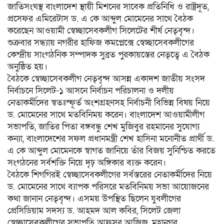
জাতিসংঘস্থ বাংলাদেশ স্থায়ী মিশনের সাবেক প্রতিনিধি ও রাষ্ট্রদূত,
প্রসেফর এমিরেটাস ড. এ কে আব্দুল মোমেনের সাথে বৈঠক
করেছেন আওয়ামী স্বেচ্ছাসেবকলীগ সিলেটের শীর্ষ নেতৃবৃন্দ।
শুক্রবার সন্ধ্যায় নগরীর হাফিজ কমপ্লেক্সে স্বেচ্ছাসেবকলীগের
কেন্দ্রীয় সাংগঠনিক সম্পাদক সুব্রত পুরকায়স্তের নেতৃত্বে এ বৈঠক
অনুষ্ঠিত হয়।
বৈঠকে স্বেচ্ছাসেবকলীগ নেতৃবৃন্দ আসন্ন একাদশ জাতীয় সংসদ
নির্বাচনে সিলেট-১ আসনে নির্বাচন পরিচালনা ও দলীয়
নেতাকর্মীদের স্বতঃস্ফূর্ত অংশগ্রহণসহ নির্বাচনী বিভিন্ন বিষয় নিয়ে
ড. মোমেনের সাথে মতবিনিময় করেন। বাংলাদেশ আওয়ামীলীগ
সভাপতি, জাতির পিতা বঙ্গবন্ধু শেখ মুজিবুর রহমানের সুযোগ্য
কন্যা, বাংলাদেশের সফল প্রধানমন্ত্রী শেখ হাসিনা মনোনীত প্রার্থী ড.
এ কে আব্দুল মোমেনকে স্বাগত জানিয়ে তাঁর বিজয় সুনিশ্চিত করতে
সংগঠনের সর্বশক্তি নিয়ে দৃঢ় অঙ্গিকার ব্যক্ত করেন।
বৈঠকে শিগগিরই স্বেচ্ছাসেবকলীগের সর্বস্তরের নেতাকর্মীদের নিয়ে
ড. মোমেনের সাথে ব্যাপক পরিসরে মতবিনিময় সভা আয়োজনের
কথা জানান নেতৃবৃন্দ। এসময় উপস্থিত ছিলেন যুবলীগের
প্রেসিডিয়াম সদস্য ড. আহমদ আল কবির, সিলেট জেলা
স্বেচ্ছাসেবকলীগের সভাপতি আফসর আজিজ, মহানগর