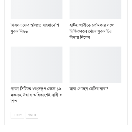
বিএসএফের গুলিতে বাংলাদেশি
হাটহাজারীতে প্রেমিকার সঙ্গে
যুবক নিহত
ভিডিওকলে থেকে যুবক চির
বিদায় নিলেন
গাজা সিটিতে ধ্বংসস্তূপ থেকে ১৯
মারা গেছেন মেসির বাবা!
মরদেহ উদ্ধার, অধিকাংশই নারী ও
শিশু
আগে
পরে