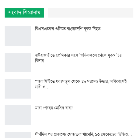
সংবাদ শিরোনাম
বিএসএফের গুলিতে বাংলাদেশি যুবক নিহত
হাটহাজারীতে প্রেমিকার সঙ্গে ভিডিওকলে থেকে যুবক চির
বিদায়…
গাজা সিটিতে ধ্বংসস্তূপ থেকে ১৯ মরদেহ উদ্ধার, অধিকাংশই
নারী ও…
মারা গেছেন মেসির বাবা!
দীর্ঘদিন পর প্রকাশ্যে মোজতবা খামেনি, ১৩ সেকেন্ডের ভিডিও…