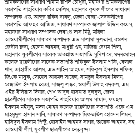
শ্রমিকলীগের সাধারণ শামীম রশিদ চৌধুরী, মহানগর শ্রমিকলীগের
সভাপতি শাহরিয়ার কবির সেলিম, মহানগর কৃষক লীগের সাধারণ
সম্পাদক এড. আব্দুর রকিব বাবলু, জেলা স্বেচ্ছা-সেবকলীগের
সভাপতি আফছর আজিজ, সাধারণ সম্পাদক জালাল উদ্দিন কয়েস,
মহানগর সাধারণ সম্পাদক দেবাংশু দাস মিঠু, মহিলা
আওয়ামীলীগের সাধারণ সম্পাদক এড সালামা সুলতানা, রওশন
জেবীন রুবা, হেলেন আহমদ, মাধুরী গুন, নাজিরা বেগম শিলা,
মহানগর যুবলীগের সাবেক ভারপ্রাপ্ত সভাপতি সুদিপ দে, মদনমোহন
কলেজ ছাত্রলীগের সাবেক সভাপতি শফিকুল ইসলাম শফি, বেলাল
খান, জাহাঙ্গীর আলম, এড.শাহিন আহমদ, শফিকুল ইসলাম শফিক,
জি.কে মাসুক, সোহেল আহমদ সাহেল, সামছুল ইসলাম মিলন,
রেজাউল ইসলাম রেজা, সাজলু লস্কর, ওয়ালী উল­াহ বদরুল, এম
এইচ ইলিয়াস দিনার, শেখ আবুল হাসনাত বুলবুল, জেলা
ছাত্রলীগের সাবেক সভাপতি শাহরিয়ার আলম সামাদ, ফয়ছল
ইসলাম মইনুল, মদন মোহন কলেজ ছাত্রলীগের সভাপতি একে এম
মাহমুদুল হাসান সানি, সাধারণ সম্পাদক মিফতাউল হোসেন লিমন,
হাসিদুল ইসলাম পিন্টু, হোসাইন আহমদ সাগর, তারেক আহমদ, সহ
আওয়ামী লীগ, যুবলীগ ছাত্রলীগের নেতৃবৃন্দ।