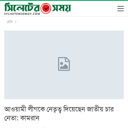
হোম
আওয়ামী লীগকে নেতৃত্ব দিয়েছেন জাতীয় চার
নেতা: কামরান