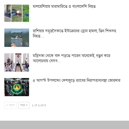
মালয়েশিয়ায় মারামারিতে ৩ বাংলাদেশি নিহত
রাশিয়ার সমুদ্রসৈকতে ইউক্রেনের ড্রোন হামলা, তিন শিশুসহ
নিহত…
মন্ত্রিসভা থেকে বাদ পড়তে পারেন অনেকেই, নতুন করে
আলোচনায় যেসব…
৫ আগস্ট উপলক্ষ্যে দেশজুড়ে র‌্যাবের নিরাপত্তাব্যবস্থা জোরদার
আগে
পরে
১ of ২,২৫৩