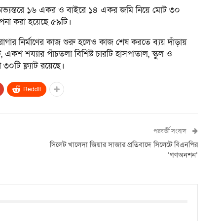
কায় অভ্যন্তরে ১৬ একর ও বাইরে ১৪ একর জমি নিয়ে মোট ৩০
াপনা করা হয়েছে ৫৯টি।
 কারাগার নির্মাণের কাজ শুরু হলেও কাজ শেষ করতে ব্যয় দাঁড়ায়
ন্ট, একশ শয্যার পাঁচতলা বিশিষ্ট চারটি হাসপাতাল, স্কুল ও
 ৩০টি ফ্ল্যাট রয়েছে।
ReddIt
পরবর্তী সংবাদ
সিলেট খালেদা জিয়ার সাজার প্রতিবাদে সিলেটে বিএনপির
‘গণঅনশন’