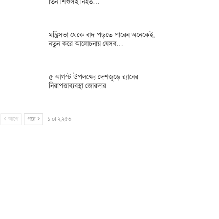
তিন শিশুসহ নিহত…
মন্ত্রিসভা থেকে বাদ পড়তে পারেন অনেকেই,
নতুন করে আলোচনায় যেসব…
৫ আগস্ট উপলক্ষ্যে দেশজুড়ে র‌্যাবের
নিরাপত্তাব্যবস্থা জোরদার
আগে
পরে
১ of ২,২৫৩