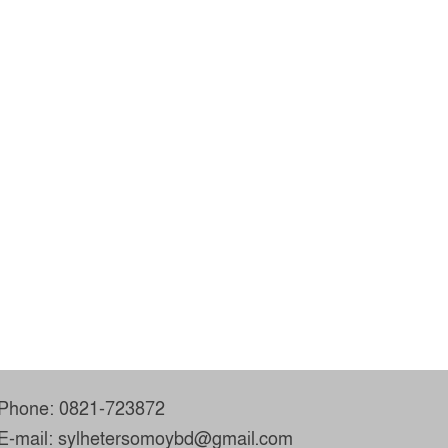
Phone: 0821-723872
E-mail: sylhetersomoybd@gmail.com