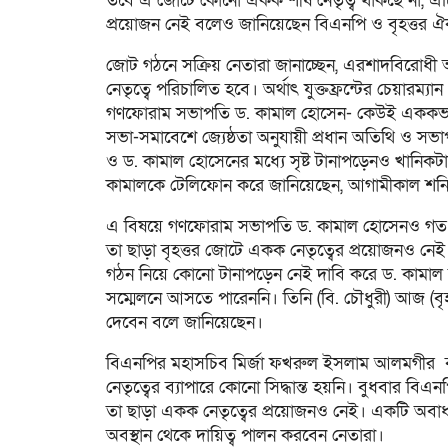
তবে এ জোটে কোনো একক শীর্ষ নেতৃত্ব থাকছে না, এট
প্রয়োজন নেই বলেও জানিয়েছেন বিএনপি ও বৃহত্তর ঐক
জোট গঠনে সক্রিয় নেতারা জানাচ্ছেন, এরশাদবির
নেতৃত্বে পরিচালিত হবে। অর্থাৎ যুক্তফ্রন্টের চেয়ারম্য
গণফোরাম সভাপতি ড. কামাল হোসেন- কেউই এককভাবে
সভা-সমাবেশে জ্যেষ্ঠতা অনুযায়ী প্রধান অতিথি ও সভ
ও ড. কামাল হোসেনের মধ্যে সৃষ্ট টানাপড়েনও খানিকট
কামালকে টেলিফোন করে জানিয়েছেন, আগামীকাল শনিবা
এ বিষয়ে গণফোরাম সভাপতি ড. কামাল হোসেনও গত বৃ
তা ছাড়া বৃহত্তর জোটে একক নেতৃত্বের প্রয়োজনও নেই।
গঠন নিয়ে কোনো টানাপড়েন নেই দাবি করে ড. কামাল বলে
সম্মেলনে আসতে পারেননি। তিনি (বি. চৌধুরী) আজ (
দেবেন বলে জানিয়েছেন।
বিএনপির মহাসচিব মির্জা ফখরুল ইসলাম আলমগীর বলে
নেতৃত্বের ব্যাপারে কোনো সিদ্ধান্ত হয়নি। বুধবার 
তা ছাড়া একক নেতৃত্বের প্রয়োজনও নেই। একটি অবাধ 
অবস্থান থেকে দায়িত্ব পালন করবেন নেতারা।