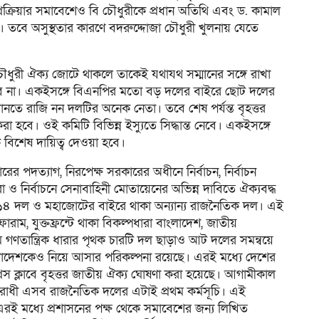
 প্রক্রিয়ার সমাবেশেও বি চৌধুরীকে প্রধান অতিথি এবং ড. কামাল
। তবে অসুস্থতার কারণে বদরুদ্দোজা চৌধুরী খুলনায় যেতে
 চৌধুরী ঐক্য জোটে থাকলে তাকেই যথাযথ সম্মানের সঙ্গে রাখা
ে না। একইসঙ্গে বিএনপির মতো বড় দলের বাইরে ছোট দলের
মানতে রাজি নন দলটির অনেক নেতা। তবে শেষ পর্যন্ত বৃহত্তর
 হবে। ওই কমিটি বিভিন্ন ইস্যুতে সিদ্ধান্ত নেবে। একইসঙ্গে
বিশেষ দায়িত্ব দেওয়া হবে।
ত্যাগ, নিরপেক্ষ সরকারের অধীনে নির্বাচন, নির্বাচন
রা ও নির্বাচনে সেনাবাহিনী মোতায়েনের অভিন্ন দাবিতে ঐক্যবদ্ধ
 ১৪ দল ও মহাজোটের বাইরে থাকা অন্যান্য রাজনৈতিক দল। এই
োরাম, যুক্তফ্রন্টে থাকা বিকল্পধারা বাংলাদেশ, জাতীয়
 গণতান্ত্রিক ধারার পৃথক চারটি দল ছাড়াও আট দলের সমন্বয়ে
লাদেশকেও নিয়ে আসার পরিকল্পনা রয়েছে। এরই মধ্যে দেশের
রেস ক্লাবে বৃহত্তর জাতীয় ঐক্য ঘোষণা করা হয়েছে। আগামীকাল
োধী এসব রাজনৈতিক দলের এটাই প্রথম কর্মসূচি। এই
রই মধ্যে প্রশাসনের পক্ষ থেকে সমাবেশের জন্য লিখিত