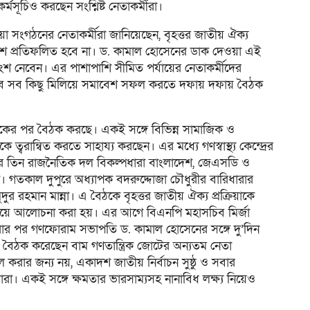
ূচিও করছেন সংশ্নিষ্ট নেতাকর্মীরা।
য়া সংগঠনের নেতাকর্মীরা জানিয়েছেন, বৃহত্তর জাতীয় ঐক্য
বেশে প্রতিফলিত হবে না। ড. কামাল হোসেনের ডাক দেওয়া এই
ংশ নেবেন। এর পাশাপাশি সীমিত পর্যায়ের নেতাকর্মীদের
তবে সব কিছু মিলিয়ে সমাবেশ সফল করতে দফায় দফায় বৈঠক
ৈঠকের পর বৈঠক করছে। একই সঙ্গে বিভিন্ন সামাজিক ও
্বরান্বিত করতে সাহায্য করছেন। এর মধ্যে গণস্বাস্থ্য কেন্দ্রের
্রন্টের তিন রাজনৈতিক দল বিকল্পধারা বাংলাদেশ, জেএসডি ও
। গতকাল দুপুরে অধ্যাপক বদরুদ্দোজা চৌধুরীর বারিধারার
হমান মান্না। এ বৈঠকে বৃহত্তর জাতীয় ঐক্য প্রক্রিয়াকে
য়ে আলোচনা করা হয়। এর আগে বিএনপি মহাসচিব মির্জা
েরার পর গণফোরাম সভাপতি ড. কামাল হোসেনের সঙ্গে দু’দিন
 বৈঠক করেছেন বাম গণতান্ত্রিক জোটের অন্যতম নেতা
ার জন্য নয়, একাদশ জাতীয় নির্বাচন সুষ্ঠু ও সবার
। একই সঙ্গে ক্ষমতার ভারসাম্যসহ নানাবিধ লক্ষ্য নিয়েও