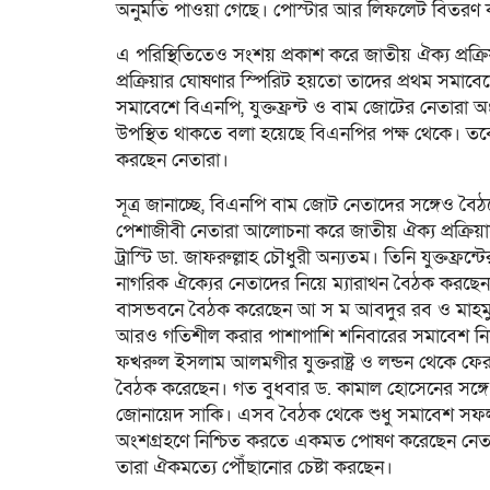
অনুমতি পাওয়া গেছে। পোস্টার আর লিফলেট বিতরণ কর্মস
এ পরিস্থিতিতেও সংশয় প্রকাশ করে জাতীয় ঐক্য প্রক্রি
প্রক্রিয়ার ঘোষণার স্পিরিট হয়তো তাদের প্রথম সমা
সমাবেশে বিএনপি, যুক্তফ্রন্ট ও বাম জোটের নেতারা অ
উপস্থিত থাকতে বলা হয়েছে বিএনপির পক্ষ থেকে। 
করছেন নেতারা।
সূত্র জানাচ্ছে, বিএনপি বাম জোট নেতাদের সঙ্গেও ব
পেশাজীবী নেতারা আলোচনা করে জাতীয় ঐক্য প্রক্রিয়াকে ত
ট্রাস্টি ডা. জাফরুল্লাহ চৌধুরী অন্যতম। তিনি যুক্তফ
নাগরিক ঐক্যের নেতাদের নিয়ে ম্যারাথন বৈঠক করছেন
বাসভবনে বৈঠক করেছেন আ স ম আবদুর রব ও মাহমুদুর র
আরও গতিশীল করার পাশাপাশি শনিবারের সমাবেশ নি
ফখরুল ইসলাম আলমগীর যুক্তরাষ্ট্র ও লন্ডন থেকে ফ
বৈঠক করেছেন। গত বুধবার ড. কামাল হোসেনের সঙ্গে
জোনায়েদ সাকি। এসব বৈঠক থেকে শুধু সমাবেশ সফল কর
অংশগ্রহণে নিশ্চিত করতে একমত পোষণ করেছেন নেতারা
তারা ঐকমত্যে পৌঁছানোর চেষ্টা করছেন।