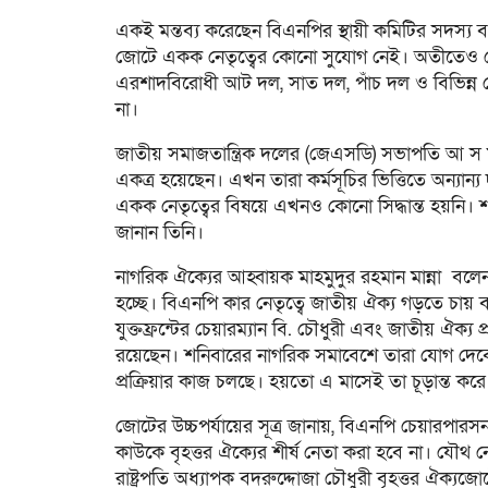
একই মন্তব্য করেছেন বিএনপির স্থায়ী কমিটির সদস্য 
জোটে একক নেতৃত্বের কোনো সুযোগ নেই। অতীতেও জো
এরশাদবিরোধী আট দল, সাত দল, পাঁচ দল ও বিভিন্ন শ
না।
জাতীয় সমাজতান্ত্রিক দলের (জেএসডি) সভাপতি আ স ম 
একত্র হয়েছেন। এখন তারা কর্মসূচির ভিত্তিতে অন্যান্
একক নেতৃত্বের বিষয়ে এখনও কোনো সিদ্ধান্ত হয়নি। 
জানান তিনি।
নাগরিক ঐক্যের আহ্বায়ক মাহমুদুর রহমান মান্না বল
হচ্ছে। বিএনপি কার নেতৃত্বে জাতীয় ঐক্য গড়তে চায় বা 
যুক্তফ্রন্টের চেয়ারম্যান বি. চৌধুরী এবং জাতীয় ঐক
রয়েছেন। শনিবারের নাগরিক সমাবেশে তারা যোগ দেবেন। 
প্রক্রিয়ার কাজ চলছে। হয়তো এ মাসেই তা চূড়ান্ত কর
জোটের উচ্চপর্যায়ের সূত্র জানায়, বিএনপি চেয়ারপারসন
কাউকে বৃহত্তর ঐক্যের শীর্ষ নেতা করা হবে না। যৌথ
রাষ্ট্রপতি অধ্যাপক বদরুদ্দোজা চৌধুরী বৃহত্তর ঐক্য