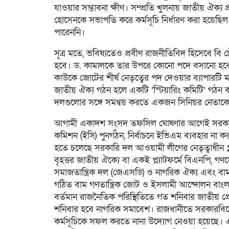
যাওয়ার সম্ভাবনা ক্ষীণ। সম্প্রতি খুলনায় জাতীয় ঐক্য
হোসেনকে সভাপতি করে কর্মসূচি নির্ধারণ করা হয়েছিল
পারেননি।
সূত্র মতে, ভবিষ্যতেও প্রবীণ রাজনীতিবিদ হিসেবে বি
হবে। ড. কামালকে তার উপরে কোনো পদে বসানো হব
কাউকে জোটের শীর্ষ নেতৃত্বের পদ দেওয়ার ব্যাপারটি 
জাতীয় ঐক্য গঠন হলে একটি ‘স্টিয়ারিং কমিটি’ গঠন করা
দলগুলোর সঙ্গে সমন্বয় করতে একজন সিনিয়র নেতাকে 
আগামী একাদশ সংসদ তফসিল ঘোষণার আগেই সরকারের পদ
কমিশন (ইসি) পুনর্গঠন, নির্বাচনে ইভিএম ব্যবহার না ক
হতে চলেছে সরকারি দল আওয়ামী লীগের নেতৃত্বাধীন
বৃহত্তর জাতীয় ঐক্যে বা একই প্ল্যাটফর্মে বিএনপি, গণফ
সমাজতান্ত্রিক দল (জেএসডি) ও নাগরিক ঐক্য এবং বাম
গঠিত বাম গণতান্ত্রিক জোট ও ইসলামী আন্দোলন বাং
বর্তমান রাজনৈতিক পরিস্থিতিতে গত শনিবার জাতীয় প্
শনিবার হবে নাগরিক সমাবেশ। রাজধানীতে সরকারবির
কর্মসূচিকে সফল করতে নানা উদ্যোগ নেওয়া হয়েছে। এ