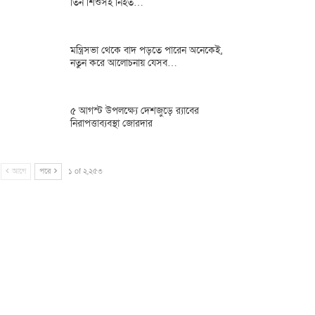
তিন শিশুসহ নিহত…
মন্ত্রিসভা থেকে বাদ পড়তে পারেন অনেকেই,
নতুন করে আলোচনায় যেসব…
৫ আগস্ট উপলক্ষ্যে দেশজুড়ে র‌্যাবের
নিরাপত্তাব্যবস্থা জোরদার
আগে
পরে
১ of ২,২৫৩