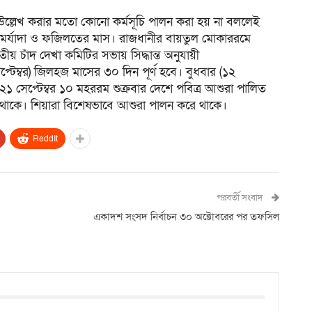
েও উল্লেখ করার মতো কোনো কর্মসূচি পালন করা হয় না বললেই
মর্যাদা ও ফজিলতের মাস। রাজধানীর বায়তুল মোকাররমে
য় চাঁদ দেখা কমিটির সভায় সিদ্ধান্ত অনুযায়ী
প্টেম্বর) জিলহজ মাসের ৩০ দিন পূর্ণ হবে। বুধবার (১২
২১ সেপ্টেম্বর ১০ মহররম শুক্রবার দেশে পবিত্র আশুরা পালিত
ি থাকে। শিয়ারা বিশেষভাবে আশুরা পালন করে থাকে।
ReddIt
পরবর্তী সংবাদ
একাদশ সংসদ নির্বাচন ৩০ অক্টোবরের পর তফসিল