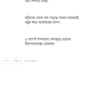
তিন শিশুসহ নিহত…
মন্ত্রিসভা থেকে বাদ পড়তে পারেন অনেকেই,
নতুন করে আলোচনায় যেসব…
৫ আগস্ট উপলক্ষ্যে দেশজুড়ে র‌্যাবের
নিরাপত্তাব্যবস্থা জোরদার
আগে
পরে
১ of ২,২৫৩