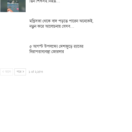
তিন শিশুসহ নিহত…
মন্ত্রিসভা থেকে বাদ পড়তে পারেন অনেকেই,
নতুন করে আলোচনায় যেসব…
৫ আগস্ট উপলক্ষ্যে দেশজুড়ে র‌্যাবের
নিরাপত্তাব্যবস্থা জোরদার
আগে
পরে
১ of ২,২৫৩