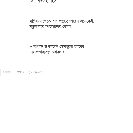
তিন শিশুসহ নিহত…
মন্ত্রিসভা থেকে বাদ পড়তে পারেন অনেকেই,
নতুন করে আলোচনায় যেসব…
৫ আগস্ট উপলক্ষ্যে দেশজুড়ে র‌্যাবের
নিরাপত্তাব্যবস্থা জোরদার
আগে
পরে
১ of ২,২৫৩