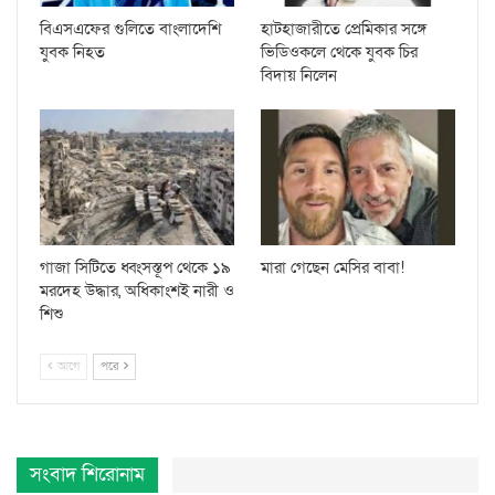
বিএসএফের গুলিতে বাংলাদেশি
হাটহাজারীতে প্রেমিকার সঙ্গে
যুবক নিহত
ভিডিওকলে থেকে যুবক চির
বিদায় নিলেন
গাজা সিটিতে ধ্বংসস্তূপ থেকে ১৯
মারা গেছেন মেসির বাবা!
মরদেহ উদ্ধার, অধিকাংশই নারী ও
শিশু
আগে
পরে
সংবাদ শিরোনাম