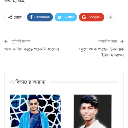
করা হয়েছে।
Facebook
Twitter
Google+
শেয়ার
পূর্ববর্তী সংবাদ
পরবর্তী সংবাদ
আজ আপিল করতে পারেননি খালেদা
একুশে পদক পাচ্ছেন চিত্রনায়ক
ইলিয়াস কাঞ্চন
এ বিভাগের অন্যান্য