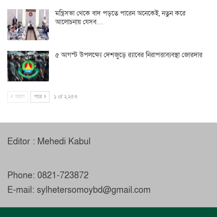
মন্ত্রিসভা থেকে বাদ পড়তে পারেন অনেকেই, নতুন করে
আলোচনায় যেসব…
৫ আগস্ট উপলক্ষ্যে দেশজুড়ে র‌্যাবের নিরাপত্তাব্যবস্থা জোরদার
আগে
পরে
১ of ২,২৫৩
Editor : Mehedi Kabul
Phone: 0821-723872
E-mail: sylhetersomoybd@gmail.com