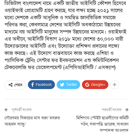
ডিজিটাল বাংলাদেশ নামে একটি জাতীয় আইসিটি কৌশল হিসেবে
ওয়াইফাই প্রোগ্রামটি গ্রহণ করছে, যার লক্ষ্য হচ্ছে ২০২১ সালের
মধ্যে দেশকে একটি আধুনিক ও সমন্বিত জ্ঞানভিত্তিক সমাজে
পরিণত করা, কেবলমাত্র দেশের আইসিটি অবকাঠামো উন্নয়নের
মাধ্যমে নয় আইসিটি মানুষের সম্পদ উন্নয়নের মাধ্যমে। ওয়াইফাই
এর অধীনে, আইসিটি বিভাগ ২০১৮ মধ্যে দেশের ৩০,০০০ নারী
উদ্যোক্তাদের আইসিটি এবং উদ্যোক্তা প্রশিক্ষণ প্রদানের লক্ষ্যে
কাজ করছে। এই উদ্যোগ বাস্তবায়নে কাজ করছে এশিয়া ও
প্যাসিফিক ট্রেনিং সেন্টার ফর ইনফরমেশন এন্ড কমিউনিকেশন
টেকনোলজি ফর ডেভেলপমেন্ট (এপিসিআইসিটি / এসক্যাপ)
Facebook
Twitter
Google+
শেয়ার
পূর্ববর্তী সংবাদ
পরবর্তী সংবাদ
গৌরবময় বিজয়ের মাস শুরু/ মবরুর
মিশিগান স্টেইট ছাত্রলীগের কমিটি
আহমদ সাজু/
গঠন, সভাপতি তারেক, সাধারণ
সম্পাদক আওলাদ