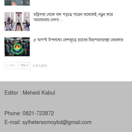
মন্ত্রিসভা থেকে বাদ পড়তে পারেন অনেকেই, নতুন করে
আলোচনায় যেসব…
৫ আগস্ট উপলক্ষ্যে দেশজুড়ে র‌্যাবের নিরাপত্তাব্যবস্থা জোরদার
আগে
পরে
১ of ২,২৫৩
Editor : Mehedi Kabul
Phone: 0821-723872
E-mail: sylhetersomoybd@gmail.com