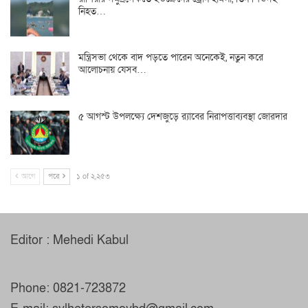
নিহত…
মন্ত্রিসভা থেকে বাদ পড়তে পারেন অনেকেই, নতুন করে
আলোচনায় যেসব…
৫ আগস্ট উপলক্ষ্যে দেশজুড়ে র‌্যাবের নিরাপত্তাব্যবস্থা জোরদার
আগে
পরে
১ of ২,২৫৩
Editor : Mehedi Kabul
Phone: 0821-723872