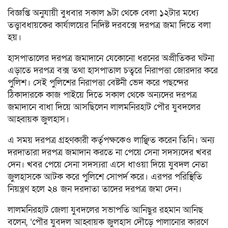
বিজ্ঞপ্তি অনুযায়ী বুধবার সকাল ৯টা থেকে বেলা ১২টার মধ্যে
তত্ত্বাবধায়কের কার্যালয়ের নিদিষ্ট দরবক্সে দরপত্র জমা দিতে বলা
হয়।
হাসপাতালের দরপত্র জমাদানে যেকোনো ধরনের অপ্রীতিকর ঘটনা
এড়াতে দরপত্র বক্স তথা হাসপাতাল চত্বরে নিরাপত্তা জোরদার করে
পুলিশ। সেই পুলিশের নিরাপত্তা বেষ্টনী ভেদ করে পছন্দের
ঠিকাদারকে কাজ পাইয়ে দিতে সকাল থেকে অন্যদের দরপত্র
জমাদানে বাধা দিয়ে আসছিলেন লালমনিরহাট পৌর যুবদলের
আহ্বায়ক জুলহাস।
এ সময় দরপত্র গ্রহণকারী কর্তৃপক্ষকেও লাঞ্ছিত করেন তিনি। অন্য
দরদাতারা দরপত্র জমাদান করতে না পেয়ে সেনা সদস্যদের খবর
দেন। খবর পেয়ে সেনা সদস্যরা এসে ধাওয়া দিয়ে যুবদল নেতা
জুলহাসকে আটক করে পুলিশে সোপর্দ করে। এরপর পরিস্থিতি
নিয়ন্ত্রণ হলে ২৪ জন দরদাতা তাদের দরপত্র জমা দেন।
লালমনিরহাট জেলা যুবদলের সভাপতি আনিছুর রহমান আনিছ
বলেন, ‘পৌর যুবদল আহ্বায়ক জুলহাস দৌড়ে পালানোর কারণে