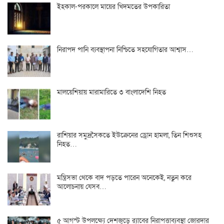
ইহকাল-পরকালে মায়ের খিদমতের উপকারিতা
নিরাপদ পানি ব্যবস্থাপনা নিশ্চিতে সহযোগিতার আশ্বাস…
মালয়েশিয়ায় মারামারিতে ৩ বাংলাদেশি নিহত
রাশিয়ার সমুদ্রসৈকতে ইউক্রেনের ড্রোন হামলা, তিন শিশুসহ
নিহত…
মন্ত্রিসভা থেকে বাদ পড়তে পারেন অনেকেই, নতুন করে
আলোচনায় যেসব…
৫ আগস্ট উপলক্ষ্যে দেশজুড়ে র‌্যাবের নিরাপত্তাব্যবস্থা জোরদার