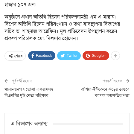
হাজার ১০৭ জন।
অনুষ্ঠানে প্রধান অতিথি ছিলেন পরিকল্পনামন্ত্রী এম এ মান্নান।
বিশেষ অতিথি ছিলেন পরিসংখ্যান ও তথ্য ব্যবস্থাপনা বিভাগের
সচিব ড. শাহনাজ আরেফিন। মূল প্রতিবেদন উপস্থাপন করেন
প্রকল্প পরিচালক মো. দিলদার হোসেন।
Facebook
Twitter
Google+
শেয়ার
পূর্ববর্তী সংবাদ
পরবর্তী সংবাদ
মনোনয়নপত্র তোলা একরামসহ
রাশিয়া-ইউক্রেনে ঝড়ের তাণ্ডবে
বিএনপির দুই নেতা বহিষ্কার
ব্যাপক ক্ষয়ক্ষতির শঙ্কা
এ বিভাগের অন্যান্য